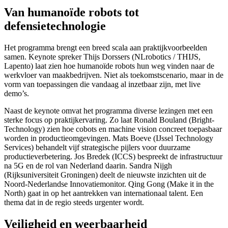
Van humanoïde robots tot
defensietechnologie
Het programma brengt een breed scala aan praktijkvoorbeelden
samen. Keynote spreker Thijs Dorssers (NLrobotics / THIJS,
Lapento) laat zien hoe humanoïde robots hun weg vinden naar de
werkvloer van maakbedrijven. Niet als toekomstscenario, maar in de
vorm van toepassingen die vandaag al inzetbaar zijn, met live
demo’s.
Naast de keynote omvat het programma diverse lezingen met een
sterke focus op praktijkervaring. Zo laat Ronald Bouland (Bright-
Technology) zien hoe cobots en machine vision concreet toepasbaar
worden in productieomgevingen. Mats Boeve (IJssel Technology
Services) behandelt vijf strategische pijlers voor duurzame
productieverbetering. Jos Bredek (ICCS) bespreekt de infrastructuur
na 5G en de rol van Nederland daarin. Sandra Nijgh
(Rijksuniversiteit Groningen) deelt de nieuwste inzichten uit de
Noord-Nederlandse Innovatiemonitor. Qing Gong (Make it in the
North) gaat in op het aantrekken van internationaal talent. Een
thema dat in de regio steeds urgenter wordt.
Veiligheid en weerbaarheid