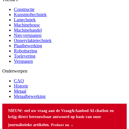
Constructie
Kunststoftechniek
Lastechniek
Machinebouw
Machinehandel
Niet-verspanen
Oppervlaktetechniek
Plaatbewerking
Robotisering
Toelevering
Verspanen
Onderwerpen
CAO
Historie
Metaal
Metaalbewerking
NIEUW: stel uw vraag aan de Vraag&Aanbod AI-chatbot en
krijg direct betrouwbaar antwoord op basis van onze
journalistieke artikelen.
Probeer nu →