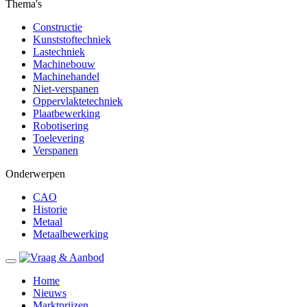
Thema's
Constructie
Kunststoftechniek
Lastechniek
Machinebouw
Machinehandel
Niet-verspanen
Oppervlaktetechniek
Plaatbewerking
Robotisering
Toelevering
Verspanen
Onderwerpen
CAO
Historie
Metaal
Metaalbewerking
Home
Nieuws
Marktprijzen