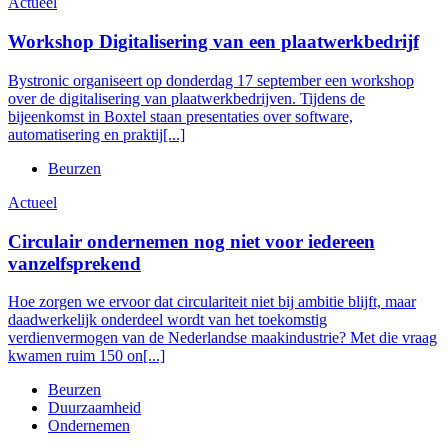
Actueel
Workshop Digitalisering van een plaatwerkbedrijf
Bystronic organiseert op donderdag 17 september een workshop
over de digitalisering van plaatwerkbedrijven. Tijdens de
bijeenkomst in Boxtel staan presentaties over software,
automatisering en praktij[...]
Beurzen
Actueel
Circulair ondernemen nog niet voor iedereen
vanzelfsprekend
Hoe zorgen we ervoor dat circulariteit niet bij ambitie blijft, maar
daadwerkelijk onderdeel wordt van het toekomstig
verdienvermogen van de Nederlandse maakindustrie? Met die vraag
kwamen ruim 150 on[...]
Beurzen
Duurzaamheid
Ondernemen