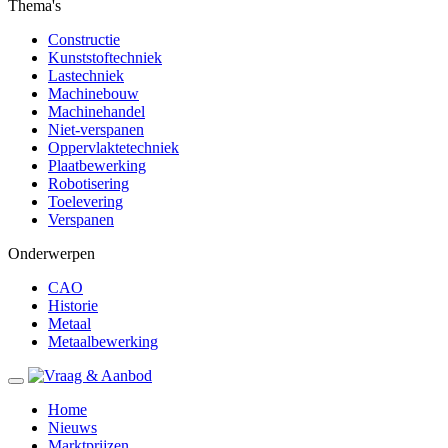
Thema's
Constructie
Kunststoftechniek
Lastechniek
Machinebouw
Machinehandel
Niet-verspanen
Oppervlaktetechniek
Plaatbewerking
Robotisering
Toelevering
Verspanen
Onderwerpen
CAO
Historie
Metaal
Metaalbewerking
Home
Nieuws
Marktprijzen