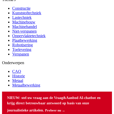
Constructie
Kunststoftechniek
Lastechniek
Machinebouw
Machinehandel
Niet-verspanen
Oppervlaktetechniek
Plaatbewerking
Robotisering
Toelevering
Verspanen
Onderwerpen
CAO
Historie
Metaal
Metaalbewerking
NIEUW: stel uw vraag aan de Vraag&Aanbod AI-chatbot en
krijg direct betrouwbaar antwoord op basis van onze
journalistieke artikelen.
Probeer nu →