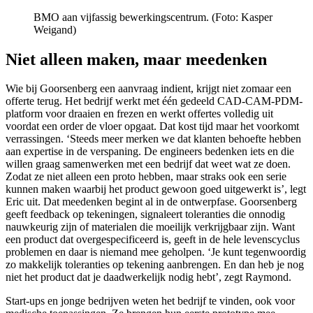
BMO aan vijfassig bewerkingscentrum. (Foto: Kasper
Weigand)
Niet alleen maken, maar meedenken
Wie bij Goorsenberg een aanvraag indient, krijgt niet zomaar een
offerte terug. Het bedrijf werkt met één gedeeld CAD-CAM-PDM-
platform voor draaien en frezen en werkt offertes volledig uit
voordat een order de vloer opgaat. Dat kost tijd maar het voorkomt
verrassingen. ‘Steeds meer merken we dat klanten behoefte hebben
aan expertise in de verspaning. De engineers bedenken iets en die
willen graag samenwerken met een bedrijf dat weet wat ze doen.
Zodat ze niet alleen een proto hebben, maar straks ook een serie
kunnen maken waarbij het product gewoon goed uitgewerkt is’, legt
Eric uit. Dat meedenken begint al in de ontwerpfase. Goorsenberg
geeft feedback op tekeningen, signaleert toleranties die onnodig
nauwkeurig zijn of materialen die moeilijk verkrijgbaar zijn. Want
een product dat overgespecificeerd is, geeft in de hele levenscyclus
problemen en daar is niemand mee geholpen. ‘Je kunt tegenwoordig
zo makkelijk toleranties op tekening aanbrengen. En dan heb je nog
niet het product dat je daadwerkelijk nodig hebt’, zegt Raymond.
Start-ups en jonge bedrijven weten het bedrijf te vinden, ook voor