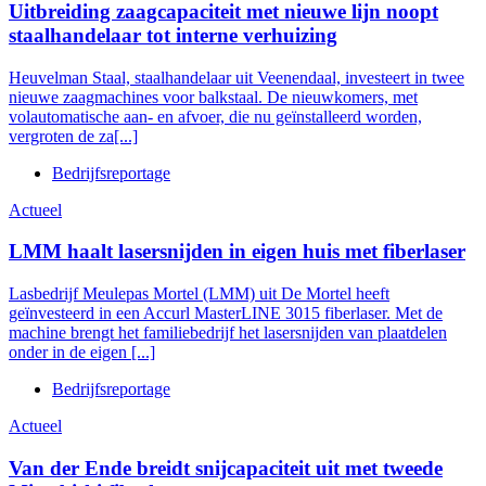
Uitbreiding zaagcapaciteit met nieuwe lijn noopt
staalhandelaar tot interne verhuizing
Heuvelman Staal, staalhandelaar uit Veenendaal, investeert in twee
nieuwe zaagmachines voor balkstaal. De nieuwkomers, met
volautomatische aan- en afvoer, die nu geïnstalleerd worden,
vergroten de za[...]
Bedrijfsreportage
Actueel
LMM haalt lasersnijden in eigen huis met fiberlaser
Lasbedrijf Meulepas Mortel (LMM) uit De Mortel heeft
geïnvesteerd in een Accurl MasterLINE 3015 fiberlaser. Met de
machine brengt het familiebedrijf het lasersnijden van plaatdelen
onder in de eigen [...]
Bedrijfsreportage
Actueel
Van der Ende breidt snijcapaciteit uit met tweede