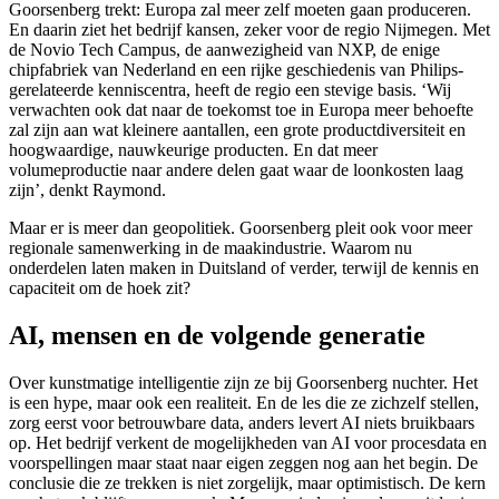
Goorsenberg trekt: Europa zal meer zelf moeten gaan produceren.
En daarin ziet het bedrijf kansen, zeker voor de regio Nijmegen. Met
de Novio Tech Campus, de aanwezigheid van NXP, de enige
chipfabriek van Nederland en een rijke geschiedenis van Philips-
gerelateerde kenniscentra, heeft de regio een stevige basis. ‘Wij
verwachten ook dat naar de toekomst toe in Europa meer behoefte
zal zijn aan wat kleinere aantallen, een grote productdiversiteit en
hoogwaardige, nauwkeurige producten. En dat meer
volumeproductie naar andere delen gaat waar de loonkosten laag
zijn’, denkt Raymond.
Maar er is meer dan geopolitiek. Goorsenberg pleit ook voor meer
regionale samenwerking in de maakindustrie. Waarom nu
onderdelen laten maken in Duitsland of verder, terwijl de kennis en
capaciteit om de hoek zit?
AI, mensen en de volgende generatie
Over kunstmatige intelligentie zijn ze bij Goorsenberg nuchter. Het
is een hype, maar ook een realiteit. En de les die ze zichzelf stellen,
zorg eerst voor betrouwbare data, anders levert AI niets bruikbaars
op. Het bedrijf verkent de mogelijkheden van AI voor procesdata en
voorspellingen maar staat naar eigen zeggen nog aan het begin. De
conclusie die ze trekken is niet zorgelijk, maar optimistisch. De kern