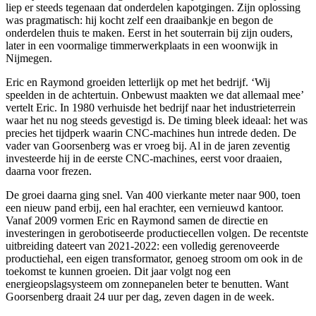
liep er steeds tegenaan dat onderdelen kapotgingen. Zijn oplossing
was pragmatisch: hij kocht zelf een draaibankje en begon de
onderdelen thuis te maken. Eerst in het souterrain bij zijn ouders,
later in een voormalige timmerwerkplaats in een woonwijk in
Nijmegen.
Eric en Raymond groeiden letterlijk op met het bedrijf. ‘Wij
speelden in de achtertuin. Onbewust maakten we dat allemaal mee’
vertelt Eric. In 1980 verhuisde het bedrijf naar het industrieterrein
waar het nu nog steeds gevestigd is. De timing bleek ideaal: het was
precies het tijdperk waarin CNC-machines hun intrede deden. De
vader van Goorsenberg was er vroeg bij. Al in de jaren zeventig
investeerde hij in de eerste CNC-machines, eerst voor draaien,
daarna voor frezen.
De groei daarna ging snel. Van 400 vierkante meter naar 900, toen
een nieuw pand erbij, een hal erachter, een vernieuwd kantoor.
Vanaf 2009 vormen Eric en Raymond samen de directie en
investeringen in gerobotiseerde productiecellen volgen. De recentste
uitbreiding dateert van 2021-2022: een volledig gerenoveerde
productiehal, een eigen transformator, genoeg stroom om ook in de
toekomst te kunnen groeien. Dit jaar volgt nog een
energieopslagsysteem om zonnepanelen beter te benutten. Want
Goorsenberg draait 24 uur per dag, zeven dagen in de week.