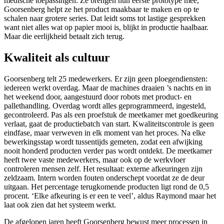
medische toepassingen. Ze brengen hun eerste prototype mee,
Goorsenberg helpt ze het product maakbaar te maken en op te
schalen naar grotere series. Dat leidt soms tot lastige gesprekken
want niet alles wat op papier mooi is, blijkt in productie haalbaar.
Maar die eerlijkheid betaalt zich terug.
Kwaliteit als cultuur
Goorsenberg telt 25 medewerkers. Er zijn geen ploegendiensten:
iedereen werkt overdag. Maar de machines draaien ’s nachts en in
het weekend door, aangestuurd door robots met product- en
pallethandling. Overdag wordt alles geprogrammeerd, ingesteld,
gecontroleerd. Pas als een proefstuk de meetkamer met goedkeuring
verlaat, gaat de productiebatch van start. Kwaliteitscontrole is geen
eindfase, maar verweven in elk moment van het proces. Na elke
bewerkingsstap wordt tussentijds gemeten, zodat een afwijking
nooit honderd producten verder pas wordt ontdekt. De meetkamer
heeft twee vaste medewerkers, maar ook op de werkvloer
controleren mensen zelf. Het resultaat: externe afkeuringen zijn
zeldzaam. Intern worden fouten onderschept voordat ze de deur
uitgaan. Het percentage terugkomende producten ligt rond de 0,5
procent. ‘Elke afkeuring is er een te veel’, aldus Raymond maar het
laat ook zien dat het systeem werkt.
De afgelopen jaren heeft Goorsenberg bewust meer processen in