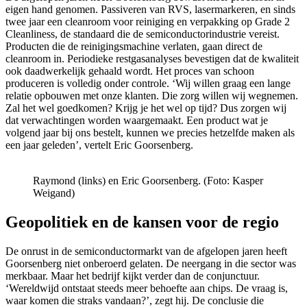
eigen hand genomen. Passiveren van RVS, lasermarkeren, en sinds
twee jaar een cleanroom voor reiniging en verpakking op Grade 2
Cleanliness, de standaard die de semiconductorindustrie vereist.
Producten die de reinigingsmachine verlaten, gaan direct de
cleanroom in. Periodieke restgasanalyses bevestigen dat de kwaliteit
ook daadwerkelijk gehaald wordt. Het proces van schoon
produceren is volledig onder controle. ‘Wij willen graag een lange
relatie opbouwen met onze klanten. Die zorg willen wij wegnemen.
Zal het wel goedkomen? Krijg je het wel op tijd? Dus zorgen wij
dat verwachtingen worden waargemaakt. Een product wat je
volgend jaar bij ons bestelt, kunnen we precies hetzelfde maken als
een jaar geleden’, vertelt Eric Goorsenberg.
Raymond (links) en Eric Goorsenberg. (Foto: Kasper
Weigand)
Geopolitiek en de kansen voor de regio
De onrust in de semiconductormarkt van de afgelopen jaren heeft
Goorsenberg niet onberoerd gelaten. De neergang in die sector was
merkbaar. Maar het bedrijf kijkt verder dan de conjunctuur.
‘Wereldwijd ontstaat steeds meer behoefte aan chips. De vraag is,
waar komen die straks vandaan?’, zegt hij. De conclusie die