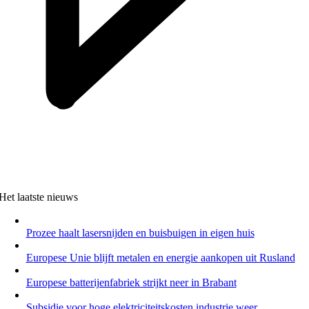
Het laatste nieuws
Prozee haalt lasersnijden en buisbuigen in eigen huis
Europese Unie blijft metalen en energie aankopen uit Rusland
Europese batterijenfabriek strijkt neer in Brabant
Subsidie voor hoge elektriciteitskosten industrie weer