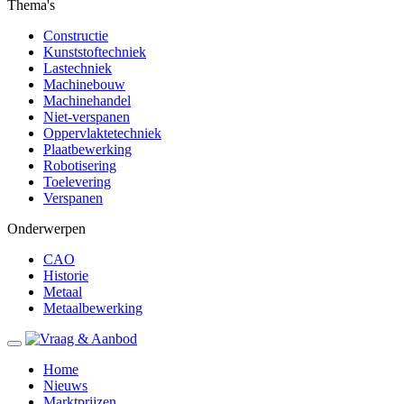
Thema's
Constructie
Kunststoftechniek
Lastechniek
Machinebouw
Machinehandel
Niet-verspanen
Oppervlaktetechniek
Plaatbewerking
Robotisering
Toelevering
Verspanen
Onderwerpen
CAO
Historie
Metaal
Metaalbewerking
Home
Nieuws
Marktprijzen