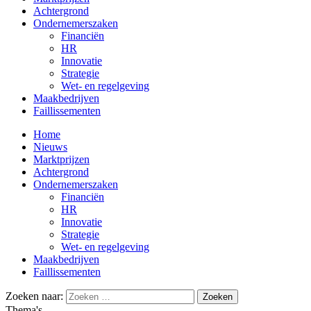
Achtergrond
Ondernemerszaken
Financiën
HR
Innovatie
Strategie
Wet- en regelgeving
Maakbedrijven
Faillissementen
Home
Nieuws
Marktprijzen
Achtergrond
Ondernemerszaken
Financiën
HR
Innovatie
Strategie
Wet- en regelgeving
Maakbedrijven
Faillissementen
Zoeken naar:
Thema's