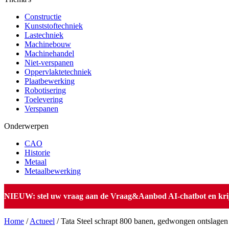
Constructie
Kunststoftechniek
Lastechniek
Machinebouw
Machinehandel
Niet-verspanen
Oppervlaktetechniek
Plaatbewerking
Robotisering
Toelevering
Verspanen
Onderwerpen
CAO
Historie
Metaal
Metaalbewerking
NIEUW: stel uw vraag aan de Vraag&Aanbod AI-chatbot en krijg 
Home
/
Actueel
/
Tata Steel schrapt 800 banen, gedwongen ontslagen 