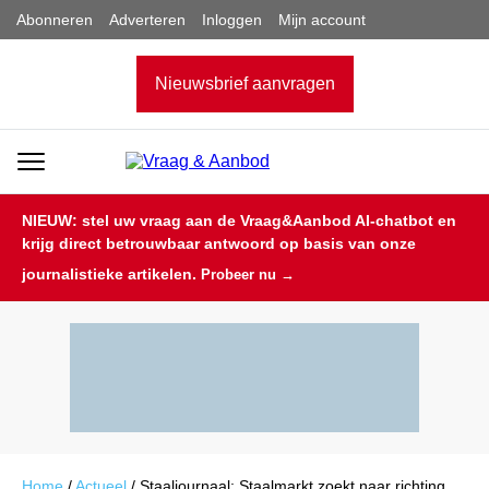
Abonneren
Adverteren
Inloggen
Mijn account
Nieuwsbrief aanvragen
NIEUW: stel uw vraag aan de Vraag&Aanbod AI-chatbot en
krijg direct betrouwbaar antwoord op basis van onze
journalistieke artikelen.
Probeer nu →
Home
/
Actueel
/
Staaljournaal: Staalmarkt zoekt naar richting