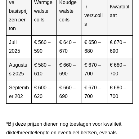
ve
Warmge
Koudge
ir
Kwartopl
basisprij
walste
walste
verz.coil
aat
zen per
coils
coils
s
ton
Juli
€ 560 –
€ 640 –
€ 650 –
€ 670 –
2025
590
670
680
690
Augustu
€ 580 –
€ 660 –
€ 670 –
€ 680 –
s 2025
610
690
700
700
Septemb
€ 600 –
€ 660 –
€ 670 –
€ 680 –
er 202
620
690
700
700
*Bij deze prijzen dienen nog toeslagen voor kwaliteit,
dikte/breedte/lengte en eventueel beitsen, evenals