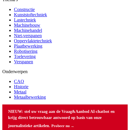
Constructie
Kunststoftechniek
Lastechniek
Machinebouw
Machinehandel
Niet-verspanen
Oppervlaktetechniek
Plaatbewerking
Robotisering
Toelevering
Verspanen
Onderwerpen
CAO
Historie
Metaal
Metaalbewerking
NIEUW: stel uw vraag aan de Vraag&Aanbod AI-chatbot en
krijg direct betrouwbaar antwoord op basis van onze
journalistieke artikelen.
Probeer nu →