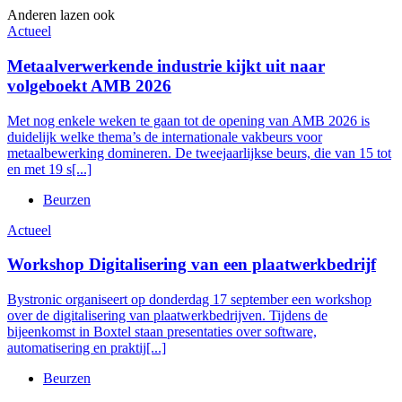
Anderen lazen ook
Actueel
Metaalverwerkende industrie kijkt uit naar
volgeboekt AMB 2026
Met nog enkele weken te gaan tot de opening van AMB 2026 is
duidelijk welke thema’s de internationale vakbeurs voor
metaalbewerking domineren. De tweejaarlijkse beurs, die van 15 tot
en met 19 s[...]
Beurzen
Actueel
Workshop Digitalisering van een plaatwerkbedrijf
Bystronic organiseert op donderdag 17 september een workshop
over de digitalisering van plaatwerkbedrijven. Tijdens de
bijeenkomst in Boxtel staan presentaties over software,
automatisering en praktij[...]
Beurzen