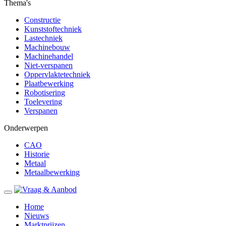
Thema's
Constructie
Kunststoftechniek
Lastechniek
Machinebouw
Machinehandel
Niet-verspanen
Oppervlaktetechniek
Plaatbewerking
Robotisering
Toelevering
Verspanen
Onderwerpen
CAO
Historie
Metaal
Metaalbewerking
Home
Nieuws
Marktprijzen