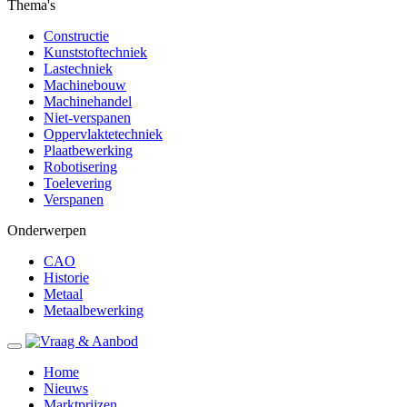
Thema's
Constructie
Kunststoftechniek
Lastechniek
Machinebouw
Machinehandel
Niet-verspanen
Oppervlaktetechniek
Plaatbewerking
Robotisering
Toelevering
Verspanen
Onderwerpen
CAO
Historie
Metaal
Metaalbewerking
Home
Nieuws
Marktprijzen