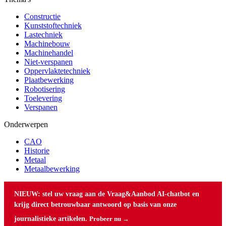
Constructie
Kunststoftechniek
Lastechniek
Machinebouw
Machinehandel
Niet-verspanen
Oppervlaktetechniek
Plaatbewerking
Robotisering
Toelevering
Verspanen
Onderwerpen
CAO
Historie
Metaal
Metaalbewerking
NIEUW: stel uw vraag aan de Vraag&Aanbod AI-chatbot en
krijg direct betrouwbaar antwoord op basis van onze
journalistieke artikelen.
Probeer nu →