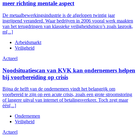
meer richting mentale aspect
De metaalbewerkingsindustrie is de afgelopen twintig jaar
ingrijpend veranderd. Waar bedrijven in 2006 vooral werk maakten
van het terugdringen van klassieke veiligheidsrisico’s zoals lasrook,
m[...]
Arbeidsmarkt
Veiligheid
Actueel
Noodsituatiescan van KVK kan ondernemers helpen
bij voorbereiding op crisis
Bijna de helft van de ondernemers vindt het belangrijk om
voorbereid te zijn op een acute crisis, zoals een grote stroomstoring
of langere uitval van internet of betalingsverkeer. Toch zegt maar
één[...]
Ondernemen
Veiligheid
Actueel