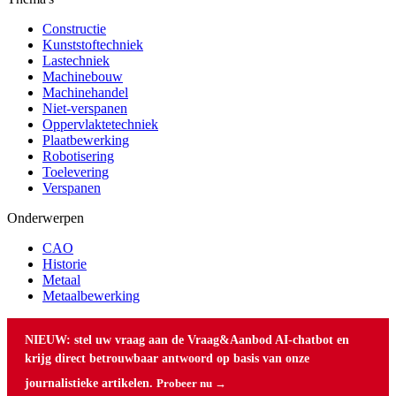
Constructie
Kunststoftechniek
Lastechniek
Machinebouw
Machinehandel
Niet-verspanen
Oppervlaktetechniek
Plaatbewerking
Robotisering
Toelevering
Verspanen
Onderwerpen
CAO
Historie
Metaal
Metaalbewerking
NIEUW: stel uw vraag aan de Vraag&Aanbod AI-chatbot en
krijg direct betrouwbaar antwoord op basis van onze
journalistieke artikelen.
Probeer nu →