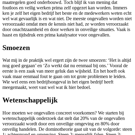
maatregelen goed onderbouwd. Toch blijf ik van mening dat
foutloos en veilig werken prima zelf opgezet kan worden. Immers
ken je zelf het eigen bedrijf het beste en de medewerkers weten echt
wel wat gevaarlijk is en wat niet. De meeste ongevallen worden niet
veroorzaakt omdat men de kennis niet had, ze worden veroorzaakt
door onachtzaamheid en door werken in onveilige situaties. Vaak is
haast en tijdsdruk een prima katalysator voor ongevallen.
Smoezen
Wat mij in de praktijk wel ergert zijn de twee smoezen: ‘Het is altijd
nog goed gegaan’ en ‘Zo werkt dat nu eenmaal bij ons.’ Vooral de
eerste is een zaak van meer geluk dan wijsheid. En het hoeft ook
vaak maar eenmaal fout te gaan om tot grote problemen te leiden.
Wie wel eens een bedrijfsongeval in het eigen bedrijf heeft
meegemaakt, weet vast wel wat ik hier bedoel.
Wetenschappelijk
Hoe moeten we ongevallen concreet voorkomen? We starten bij
wetenschappelijk onderzoek dat stelt dat 20% van de ongevallen
veroorzaakt wordt door een onveilige omgeving en 80% door
onveilig handelen. De dominotheorie gaat uit van de volgorde: steen
1: achtergrond en omgeving. Steen 2: menselijk falen. Steen 3: