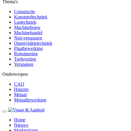
Thema's
Constructie
Kunststoftechniek
Lastechniek
Machinebouw
Machinehandel
Niet-verspanen
Oppervlaktetechniek
Plaatbewerking
Robotisering
Toelevering
Verspanen
Onderwerpen
CAO
Historie
Metaal
Metaalbewerking
Home
Nieuws
Marktprijzen