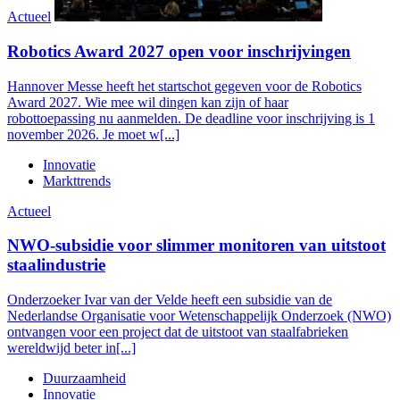
Actueel
Robotics Award 2027 open voor inschrijvingen
Hannover Messe heeft het startschot gegeven voor de Robotics
Award 2027. Wie mee wil dingen kan zijn of haar
robottoepassing nu aanmelden. De deadline voor inschrijving is 1
november 2026. Je moet w[...]
Innovatie
Markttrends
Actueel
NWO-subsidie voor slimmer monitoren van uitstoot
staalindustrie
Onderzoeker Ivar van der Velde heeft een subsidie van de
Nederlandse Organisatie voor Wetenschappelijk Onderzoek (NWO)
ontvangen voor een project dat de uitstoot van staalfabrieken
wereldwijd beter in[...]
Duurzaamheid
Innovatie