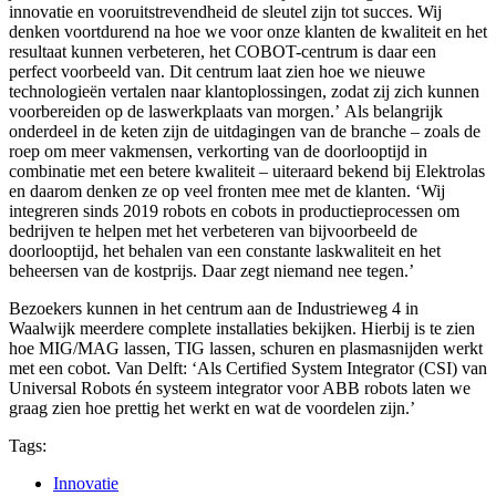
innovatie en vooruitstrevendheid de sleutel zijn tot succes. Wij
denken voortdurend na hoe we voor onze klanten de kwaliteit en het
resultaat kunnen verbeteren, het COBOT-centrum is daar een
perfect voorbeeld van. Dit centrum laat zien hoe we nieuwe
technologieën vertalen naar klantoplossingen, zodat zij zich kunnen
voorbereiden op de laswerkplaats van morgen.’ Als belangrijk
onderdeel in de keten zijn de uitdagingen van de branche – zoals de
roep om meer vakmensen, verkorting van de doorlooptijd in
combinatie met een betere kwaliteit – uiteraard bekend bij Elektrolas
en daarom denken ze op veel fronten mee met de klanten. ‘Wij
integreren sinds 2019 robots en cobots in productieprocessen om
bedrijven te helpen met het verbeteren van bijvoorbeeld de
doorlooptijd, het behalen van een constante laskwaliteit en het
beheersen van de kostprijs. Daar zegt niemand nee tegen.’
Bezoekers kunnen in het centrum aan de Industrieweg 4 in
Waalwijk meerdere complete installaties bekijken. Hierbij is te zien
hoe MIG/MAG lassen, TIG lassen, schuren en plasmasnijden werkt
met een cobot. Van Delft: ‘Als Certified System Integrator (CSI) van
Universal Robots én systeem integrator voor ABB robots laten we
graag zien hoe prettig het werkt en wat de voordelen zijn.’
Tags:
Innovatie