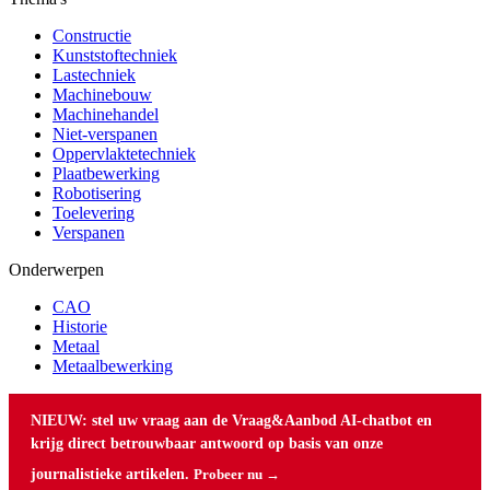
Constructie
Kunststoftechniek
Lastechniek
Machinebouw
Machinehandel
Niet-verspanen
Oppervlaktetechniek
Plaatbewerking
Robotisering
Toelevering
Verspanen
Onderwerpen
CAO
Historie
Metaal
Metaalbewerking
NIEUW: stel uw vraag aan de Vraag&Aanbod AI-chatbot en
krijg direct betrouwbaar antwoord op basis van onze
journalistieke artikelen.
Probeer nu →