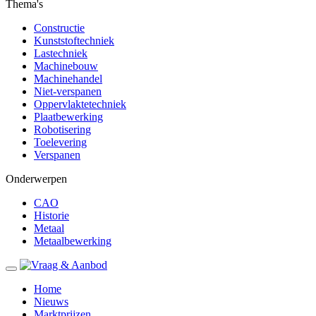
Thema's
Constructie
Kunststoftechniek
Lastechniek
Machinebouw
Machinehandel
Niet-verspanen
Oppervlaktetechniek
Plaatbewerking
Robotisering
Toelevering
Verspanen
Onderwerpen
CAO
Historie
Metaal
Metaalbewerking
Home
Nieuws
Marktprijzen