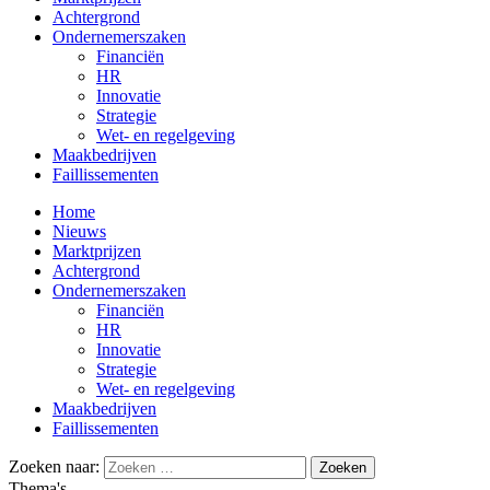
Achtergrond
Ondernemerszaken
Financiën
HR
Innovatie
Strategie
Wet- en regelgeving
Maakbedrijven
Faillissementen
Home
Nieuws
Marktprijzen
Achtergrond
Ondernemerszaken
Financiën
HR
Innovatie
Strategie
Wet- en regelgeving
Maakbedrijven
Faillissementen
Zoeken naar:
Thema's