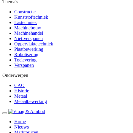
Thema's
Constructie
Kunststoftechniek
Lastechniek
Machinebouw
Machinehandel
Niet-verspanen
Oppervlaktetechniek
Plaatbewerking
Robotisering
Toelevering
Verspanen
Onderwerpen
CAO
Historie
Metaal
Metaalbewerking
Home
Nieuws
Marktprijzen