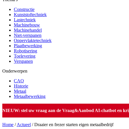
Constructie
Kunststoftechniek
Lastechniek
Machinebouw
Machinehandel
Niet-verspanen
Oppervlaktetechniek
Plaatbewerking
Robotisering
Toelevering
Verspanen
Onderwerpen
CAO
Historie
Metaal
Metaalbewerking
NIEUW: stel uw vraag aan de Vraag&Aanbod AI-chatbot en krijg 
Home
/
Actueel
/
Draaier en frezer starten eigen metaalbedrijf