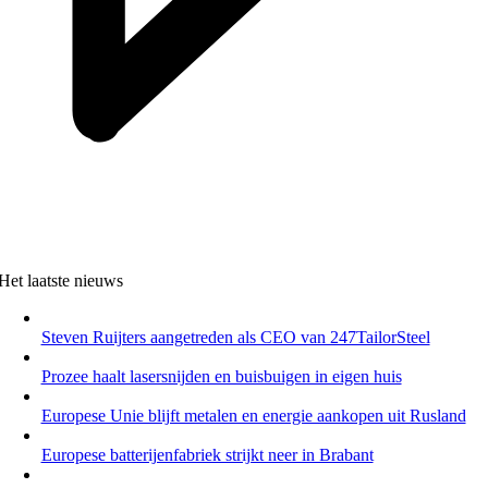
Het laatste nieuws
Steven Ruijters aangetreden als CEO van 247TailorSteel
Prozee haalt lasersnijden en buisbuigen in eigen huis
Europese Unie blijft metalen en energie aankopen uit Rusland
Europese batterijenfabriek strijkt neer in Brabant