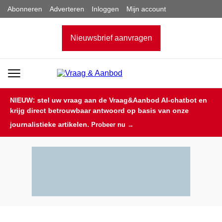
Abonneren
Adverteren
Inloggen
Mijn account
Nieuwsbrief aanvragen
NIEUW: stel uw vraag aan de Vraag&Aanbod AI-chatbot en
krijg direct betrouwbaar antwoord op basis van onze
journalistieke artikelen.
Probeer nu →