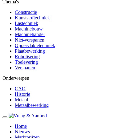
Thema's
Constructie
Kunststoftechniek
Lastechniek
Machinebouw
Machinehandel
Niet-verspanen
Oppervlaktetechniek
Plaatbewerking
Robotisering
Toelevering
Verspanen
Onderwerpen
CAO
Historie
Metaal
Metaalbewerking
Home
Nieuws
Marktprijzen