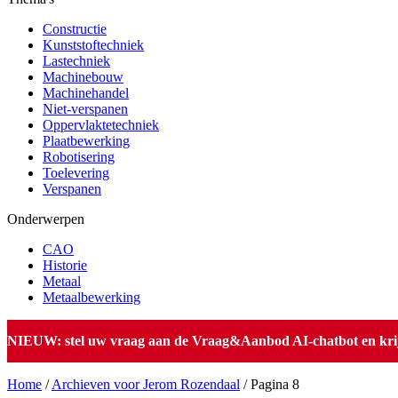
Constructie
Kunststoftechniek
Lastechniek
Machinebouw
Machinehandel
Niet-verspanen
Oppervlaktetechniek
Plaatbewerking
Robotisering
Toelevering
Verspanen
Onderwerpen
CAO
Historie
Metaal
Metaalbewerking
NIEUW: stel uw vraag aan de Vraag&Aanbod AI-chatbot en krijg 
Home
/
Archieven voor Jerom Rozendaal
/
Pagina 8