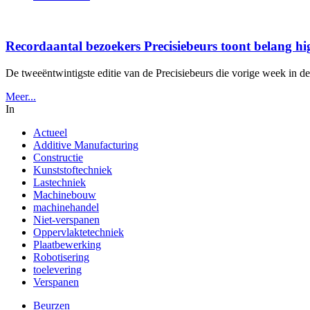
Recordaantal bezoekers Precisiebeurs toont belang h
De tweeëntwintigste editie van de Precisiebeurs die vorige week in de
Meer...
In
Actueel
Additive Manufacturing
Constructie
Kunststoftechniek
Lastechniek
Machinebouw
machinehandel
Niet-verspanen
Oppervlaktetechniek
Plaatbewerking
Robotisering
toelevering
Verspanen
Beurzen