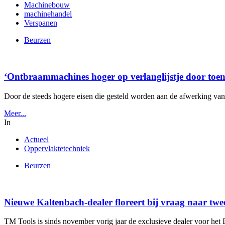
Machinebouw
machinehandel
Verspanen
Beurzen
‘Ontbraammachines hoger op verlanglijstje door toen
Door de steeds hogere eisen die gesteld worden aan de afwerking van 
Meer...
In
Actueel
Oppervlaktetechniek
Beurzen
Nieuwe Kaltenbach-dealer floreert bij vraag naar t
TM Tools is sinds november vorig jaar de exclusieve dealer voor het Du