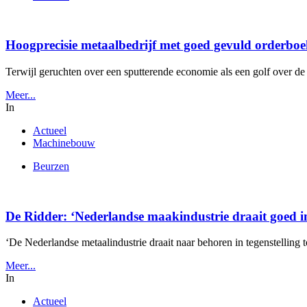
Hoogprecisie metaalbedrijf met goed gevuld orderboek
Terwijl geruchten over een sputterende economie als een golf over de
Meer...
In
Actueel
Machinebouw
Beurzen
De Ridder: ‘Nederlandse maakindustrie draait goed i
‘De Nederlandse metaalindustrie draait naar behoren in tegenstelling t
Meer...
In
Actueel