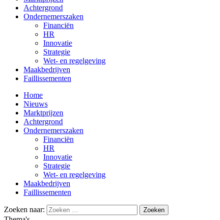
Achtergrond
Ondernemerszaken
Financiën
HR
Innovatie
Strategie
Wet- en regelgeving
Maakbedrijven
Faillissementen
Home
Nieuws
Marktprijzen
Achtergrond
Ondernemerszaken
Financiën
HR
Innovatie
Strategie
Wet- en regelgeving
Maakbedrijven
Faillissementen
Zoeken naar:
Thema's