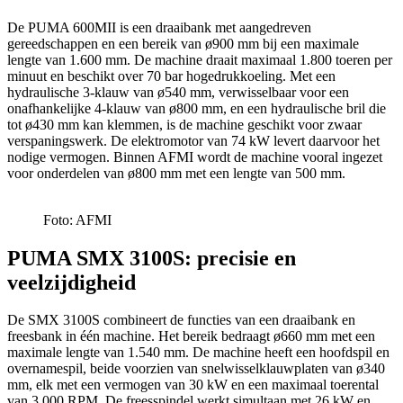
De PUMA 600MII is een draaibank met aangedreven
gereedschappen en een bereik van ø900 mm bij een maximale
lengte van 1.600 mm. De machine draait maximaal 1.800 toeren per
minuut en beschikt over 70 bar hogedrukkoeling. Met een
hydraulische 3-klauw van ø540 mm, verwisselbaar voor een
onafhankelijke 4-klauw van ø800 mm, en een hydraulische bril die
tot ø430 mm kan klemmen, is de machine geschikt voor zwaar
verspaningswerk. De elektromotor van 74 kW levert daarvoor het
nodige vermogen. Binnen AFMI wordt de machine vooral ingezet
voor onderdelen van ø800 mm met een lengte van 500 mm.
Foto: AFMI
PUMA SMX 3100S: precisie en
veelzijdigheid
De SMX 3100S combineert de functies van een draaibank en
freesbank in één machine. Het bereik bedraagt ø660 mm met een
maximale lengte van 1.540 mm. De machine heeft een hoofdspil en
overnamespil, beide voorzien van snelwisselklauwplaten van ø340
mm, elk met een vermogen van 30 kW en een maximaal toerental
van 3.000 RPM. De freesspindel werkt simultaan met 26 kW en