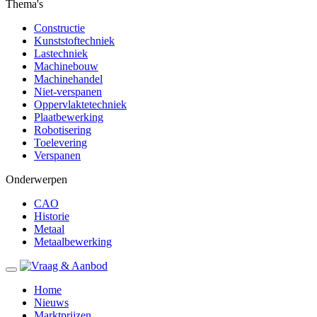
Thema's
Constructie
Kunststoftechniek
Lastechniek
Machinebouw
Machinehandel
Niet-verspanen
Oppervlaktetechniek
Plaatbewerking
Robotisering
Toelevering
Verspanen
Onderwerpen
CAO
Historie
Metaal
Metaalbewerking
Home
Nieuws
Marktprijzen