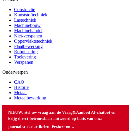
Constructie
Kunststoftechniek
Lastechniek
Machinebouw
Machinehandel
Niet-verspanen
Oppervlaktetechniek
Plaatbewerking
Robotisering
Toelevering
Verspanen
Onderwerpen
CAO
Historie
Metaal
Metaalbewerking
NIEUW: stel uw vraag aan de Vraag&Aanbod AI-chatbot en
krijg direct betrouwbaar antwoord op basis van onze
journalistieke artikelen.
Probeer nu →