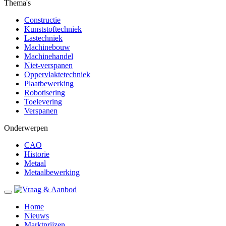
Thema's
Constructie
Kunststoftechniek
Lastechniek
Machinebouw
Machinehandel
Niet-verspanen
Oppervlaktetechniek
Plaatbewerking
Robotisering
Toelevering
Verspanen
Onderwerpen
CAO
Historie
Metaal
Metaalbewerking
Home
Nieuws
Marktprijzen