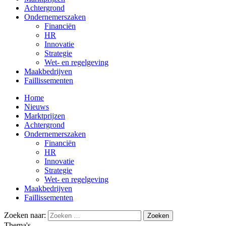
Achtergrond
Ondernemerszaken
Financiën
HR
Innovatie
Strategie
Wet- en regelgeving
Maakbedrijven
Faillissementen
Home
Nieuws
Marktprijzen
Achtergrond
Ondernemerszaken
Financiën
HR
Innovatie
Strategie
Wet- en regelgeving
Maakbedrijven
Faillissementen
Zoeken naar:
Thema's