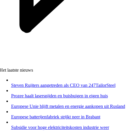
Het laatste nieuws
Steven Ruijters aangetreden als CEO van 247TailorSteel
Prozee haalt lasersnijden en buisbuigen in eigen huis
Europese Unie blijft metalen en energie aankopen uit Rusland
Europese batterijenfabriek strijkt neer in Brabant
Subsidie voor hoge elektriciteitskosten industrie weer