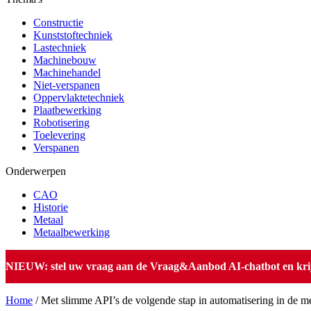
Constructie
Kunststoftechniek
Lastechniek
Machinebouw
Machinehandel
Niet-verspanen
Oppervlaktetechniek
Plaatbewerking
Robotisering
Toelevering
Verspanen
Onderwerpen
CAO
Historie
Metaal
Metaalbewerking
NIEUW: stel uw vraag aan de Vraag&Aanbod AI-chatbot en krijg 
Home
/
Met slimme API’s de volgende stap in automatisering in de 