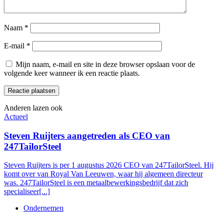
Naam
*
E-mail
*
Mijn naam, e-mail en site in deze browser opslaan voor de
volgende keer wanneer ik een reactie plaats.
Anderen lazen ook
Actueel
Steven Ruijters aangetreden als CEO van
247TailorSteel
Steven Ruijters is per 1 augustus 2026 CEO van 247TailorSteel. Hij
komt over van Royal Van Leeuwen, waar hij algemeen directeur
was. 247TailorSteel is een metaalbewerkingsbedrijf dat zich
specialiseer[...]
Ondernemen