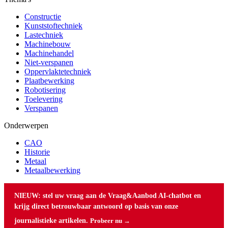
Constructie
Kunststoftechniek
Lastechniek
Machinebouw
Machinehandel
Niet-verspanen
Oppervlaktetechniek
Plaatbewerking
Robotisering
Toelevering
Verspanen
Onderwerpen
CAO
Historie
Metaal
Metaalbewerking
NIEUW: stel uw vraag aan de Vraag&Aanbod AI-chatbot en
krijg direct betrouwbaar antwoord op basis van onze
journalistieke artikelen.
Probeer nu →