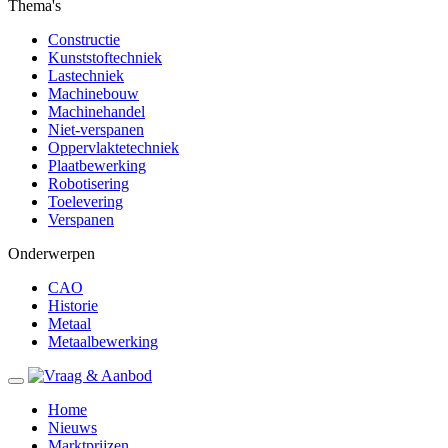
Thema's
Constructie
Kunststoftechniek
Lastechniek
Machinebouw
Machinehandel
Niet-verspanen
Oppervlaktetechniek
Plaatbewerking
Robotisering
Toelevering
Verspanen
Onderwerpen
CAO
Historie
Metaal
Metaalbewerking
Home
Nieuws
Marktprijzen