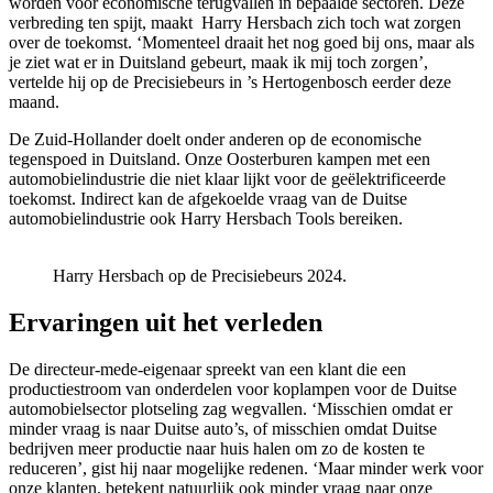
worden voor economische terugvallen in bepaalde sectoren. Deze
verbreding ten spijt, maakt Harry Hersbach zich toch wat zorgen
over de toekomst. ‘Momenteel draait het nog goed bij ons, maar als
je ziet wat er in Duitsland gebeurt, maak ik mij toch zorgen’,
vertelde hij op de Precisiebeurs in ’s Hertogenbosch eerder deze
maand.
De Zuid-Hollander doelt onder anderen op de economische
tegenspoed in Duitsland. Onze Oosterburen kampen met een
automobielindustrie die niet klaar lijkt voor de geëlektrificeerde
toekomst. Indirect kan de afgekoelde vraag van de Duitse
automobielindustrie ook Harry Hersbach Tools bereiken.
Harry Hersbach op de Precisiebeurs 2024.
Ervaringen uit het verleden
De directeur-mede-eigenaar spreekt van een klant die een
productiestroom van onderdelen voor koplampen voor de Duitse
automobielsector plotseling zag wegvallen. ‘Misschien omdat er
minder vraag is naar Duitse auto’s, of misschien omdat Duitse
bedrijven meer productie naar huis halen om zo de kosten te
reduceren’, gist hij naar mogelijke redenen. ‘Maar minder werk voor
onze klanten, betekent natuurlijk ook minder vraag naar onze