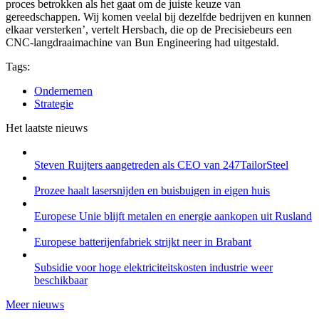
proces betrokken als het gaat om de juiste keuze van
gereedschappen. Wij komen veelal bij dezelfde bedrijven en kunnen
elkaar versterken’, vertelt Hersbach, die op de Precisiebeurs een
CNC-langdraaimachine van Bun Engineering had uitgestald.
Tags:
Ondernemen
Strategie
Het laatste nieuws
Steven Ruijters aangetreden als CEO van 247TailorSteel
Prozee haalt lasersnijden en buisbuigen in eigen huis
Europese Unie blijft metalen en energie aankopen uit Rusland
Europese batterijenfabriek strijkt neer in Brabant
Subsidie voor hoge elektriciteitskosten industrie weer
beschikbaar
Meer nieuws