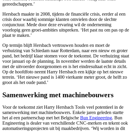
gereedschappen.’
Hersbach maakte in 2008, tijdens de financiële crisis, eerder al een
crisis door waarbij sommige klanten omvielen door de slechte
conjunctuur. Mede door deze ervaring wil de onderneming
voorlopig geen groei-ambities uitspreken. ‘Het past nu om pas op de
plaat te maken.’
Op termijn blijft Hersbach vertrouwen houden en moet de
verhuizing van Schiedam naar Rotterdam, naar een nieuw en groter
pand, het bedrijf klaar stomen voor de toekomst. De verhuizing staat
voor januari op de planning. In november werden de laatste details
met de uitvoerder doorgenomen en is het eindresultaat echt in zicht.
Op de hoofdfoto neemt Harry Hersbach een kijkje op het nieuwe
terrein. ‘Het nieuwe pand is 1400 vierkante meter groot, de helft zo
groot als het oude pand.’
Samenwerking met machinebouwers
Voor de toekomst ziet Harry Hersbach Tools veel potentieel in de
samenwerking met machinebouwers. Enkele jaren geleden startte
het al een partnerschap met het Belgische
Bun Engineering
. Bun
Engineering is dealer van verschillende CNC-merken en tekent ook
automatiseringsprojecten uit bij maakbedrijven. ‘Wij worden in dit