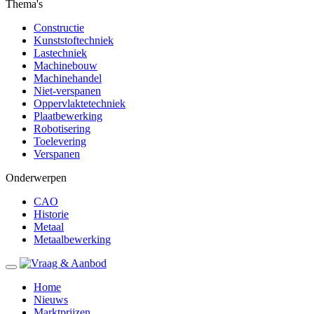
Thema's
Constructie
Kunststoftechniek
Lastechniek
Machinebouw
Machinehandel
Niet-verspanen
Oppervlaktetechniek
Plaatbewerking
Robotisering
Toelevering
Verspanen
Onderwerpen
CAO
Historie
Metaal
Metaalbewerking
Home
Nieuws
Marktprijzen