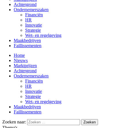
Achtergrond
Ondernemerszaken
Financiën
HR
Innovatie
Strategie
Wet- en regelgeving
Maakbedrijven
Faillissementen
Home
Nieuws
Marktprijzen
Achtergrond
Ondernemerszaken
Financiën
HR
Innovatie
Strategie
Wet- en regelgeving
Maakbedrijven
Faillissementen
Zoeken naar:
Thema's