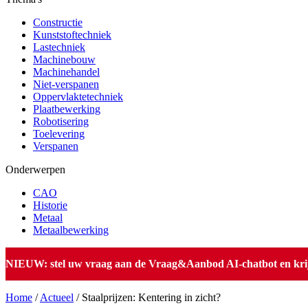
Constructie
Kunststoftechniek
Lastechniek
Machinebouw
Machinehandel
Niet-verspanen
Oppervlaktetechniek
Plaatbewerking
Robotisering
Toelevering
Verspanen
Onderwerpen
CAO
Historie
Metaal
Metaalbewerking
NIEUW: stel uw vraag aan de Vraag&Aanbod AI-chatbot en krijg 
Home
/
Actueel
/
Staalprijzen: Kentering in zicht?