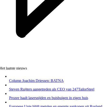
Het laatste nieuws
Column Joachim Driessen: BATNA
Steven Ruijters aangetreden als CEO van 247TailorSteel
Prozee haalt lasersnijden en buisbuigen in eigen huis
Europese Unie blijft metalen en energie aankopen uit Rusland