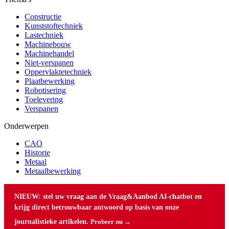
Constructie
Kunststoftechniek
Lastechniek
Machinebouw
Machinehandel
Niet-verspanen
Oppervlaktetechniek
Plaatbewerking
Robotisering
Toelevering
Verspanen
Onderwerpen
CAO
Historie
Metaal
Metaalbewerking
NIEUW: stel uw vraag aan de Vraag&Aanbod AI-chatbot en
krijg direct betrouwbaar antwoord op basis van onze
journalistieke artikelen.
Probeer nu →