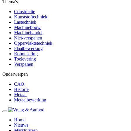
Thema's
Constructie
Kunststoftechniek
Lastechniek
Machinebouw
Machinehandel
Niet-verspanen
Oppervlaktetechniek
Plaatbewerking
Robotisering
Toelevering
Verspanen
Onderwerpen
CAO
Historie
Metaal
Metaalbewerking
Home
Nieuws
Marktprijzen