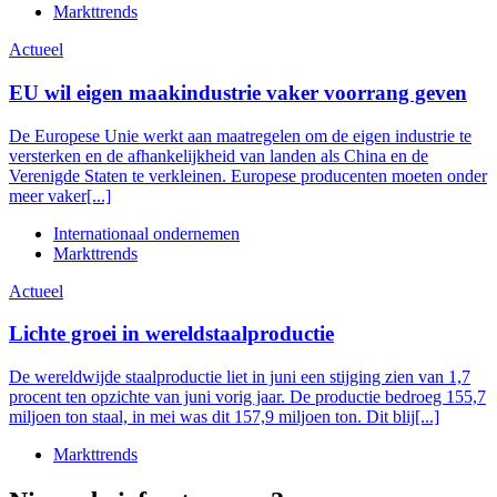
Markttrends
Actueel
EU wil eigen maakindustrie vaker voorrang geven
De Europese Unie werkt aan maatregelen om de eigen industrie te
versterken en de afhankelijkheid van landen als China en de
Verenigde Staten te verkleinen. Europese producenten moeten onder
meer vaker[...]
Internationaal ondernemen
Markttrends
Actueel
Lichte groei in wereldstaalproductie
De wereldwijde staalproductie liet in juni een stijging zien van 1,7
procent ten opzichte van juni vorig jaar. De productie bedroeg 155,7
miljoen ton staal, in mei was dit 157,9 miljoen ton. Dit blij[...]
Markttrends