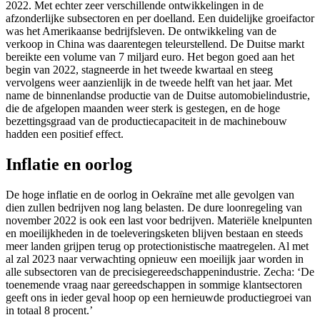
2022. Met echter zeer verschillende ontwikkelingen in de
afzonderlijke subsectoren en per doelland. Een duidelijke groeifactor
was het Amerikaanse bedrijfsleven. De ontwikkeling van de
verkoop in China was daarentegen teleurstellend. De Duitse markt
bereikte een volume van 7 miljard euro. Het begon goed aan het
begin van 2022, stagneerde in het tweede kwartaal en steeg
vervolgens weer aanzienlijk in de tweede helft van het jaar. Met
name de binnenlandse productie van de Duitse automobielindustrie,
die de afgelopen maanden weer sterk is gestegen, en de hoge
bezettingsgraad van de productiecapaciteit in de machinebouw
hadden een positief effect.
Inflatie en oorlog
De hoge inflatie en de oorlog in Oekraïne met alle gevolgen van
dien zullen bedrijven nog lang belasten. De dure loonregeling van
november 2022 is ook een last voor bedrijven. Materiële knelpunten
en moeilijkheden in de toeleveringsketen blijven bestaan en steeds
meer landen grijpen terug op protectionistische maatregelen. Al met
al zal 2023 naar verwachting opnieuw een moeilijk jaar worden in
alle subsectoren van de precisiegereedschappenindustrie. Zecha: ‘De
toenemende vraag naar gereedschappen in sommige klantsectoren
geeft ons in ieder geval hoop op een hernieuwde productiegroei van
in totaal 8 procent.’