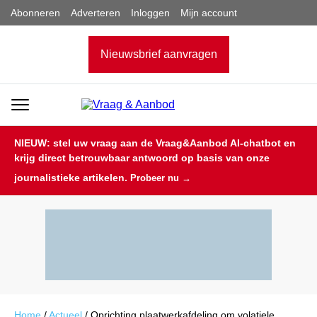
Abonneren
Adverteren
Inloggen
Mijn account
Nieuwsbrief aanvragen
NIEUW: stel uw vraag aan de Vraag&Aanbod AI-chatbot en
krijg direct betrouwbaar antwoord op basis van onze
journalistieke artikelen.
Probeer nu →
Home
/
Actueel
/
Oprichting plaatwerkafdeling om volatiele