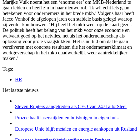
Marijke Vuik noemt het een ‘enorme eer’ om MKB-Nederland te
gaan leiden en heeft zin in haar nieuwe rol. ‘Ik wil echt iets gaan
betekenen voor ondernemers in het brede mkb.’ Volgens haar heeft
Jacco Vonhof de afgelopen jaren een stabiele basis gelegd waarop
zij verder kan bouwen. ‘Hij heeft het mkb weer op de kaart gezet.
De politiek heeft het belang van het mkb voor onze economie en
welvaart goed op het netvlies, net als het ondernemerschap als
oplossing voor grote vraagstukken. Het is nu tijd om dat te gaan
verzilveren met concrete resultaten die het ondernemersklimaat en
werkgeverschap in het mkb daadwerkelijk weer aantrekkelijker
maken.’
Tags:
HR
Het laatste nieuws
Steven Ruijters aangetreden als CEO van 247TailorSteel
Prozee haalt lasersnijden en buisbuigen in eigen huis
Europese Unie blijft metalen en energie aankopen uit Rusland