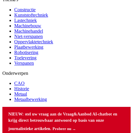
Constructie
Kunststoftechniek
Lastechniek
Machinebouw
Machinehandel
Niet-verspanen
Oppervlaktetechniek
Plaatbewerking
Robotisering
Toelevering
Verspanen
Onderwerpen
CAO
Historie
Metaal
Metaalbewerking
NIEUW: stel uw vraag aan de Vraag&Aanbod AI-chatbot en
krijg direct betrouwbaar antwoord op basis van onze
journalistieke artikelen.
Probeer nu →