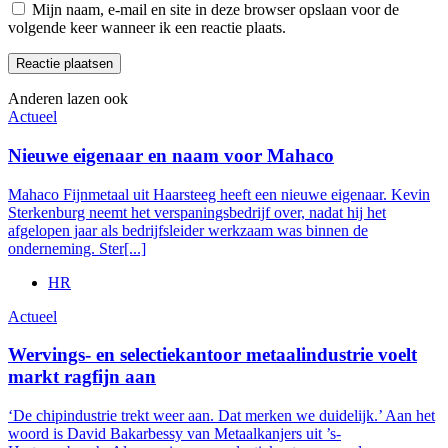
Mijn naam, e-mail en site in deze browser opslaan voor de
volgende keer wanneer ik een reactie plaats.
Anderen lazen ook
Actueel
Nieuwe eigenaar en naam voor Mahaco
Mahaco Fijnmetaal uit Haarsteeg heeft een nieuwe eigenaar. Kevin
Sterkenburg neemt het verspaningsbedrijf over, nadat hij het
afgelopen jaar als bedrijfsleider werkzaam was binnen de
onderneming. Ster[...]
HR
Actueel
Wervings- en selectiekantoor metaalindustrie voelt
markt ragfijn aan
‘De chipindustrie trekt weer aan. Dat merken we duidelijk.’ Aan het
woord is David Bakarbessy van Metaalkanjers uit ’s-