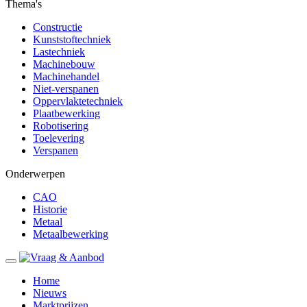
Thema's
Constructie
Kunststoftechniek
Lastechniek
Machinebouw
Machinehandel
Niet-verspanen
Oppervlaktetechniek
Plaatbewerking
Robotisering
Toelevering
Verspanen
Onderwerpen
CAO
Historie
Metaal
Metaalbewerking
Home
Nieuws
Marktprijzen