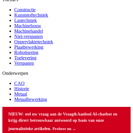
Constructie
Kunststoftechniek
Lastechniek
Machinebouw
Machinehandel
Niet-verspanen
Oppervlaktetechniek
Plaatbewerking
Robotisering
Toelevering
Verspanen
Onderwerpen
CAO
Historie
Metaal
Metaalbewerking
NIEUW: stel uw vraag aan de Vraag&Aanbod AI-chatbot en
krijg direct betrouwbaar antwoord op basis van onze
journalistieke artikelen.
Probeer nu →