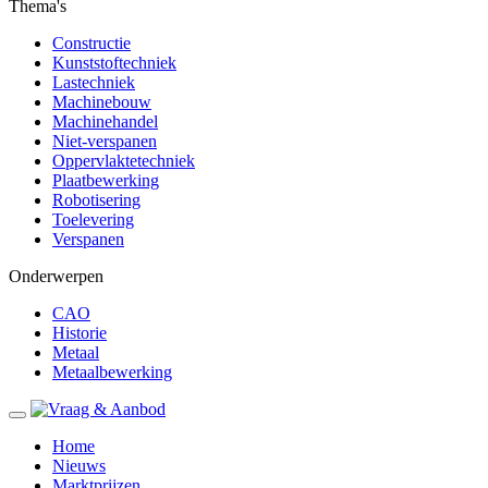
Thema's
Constructie
Kunststoftechniek
Lastechniek
Machinebouw
Machinehandel
Niet-verspanen
Oppervlaktetechniek
Plaatbewerking
Robotisering
Toelevering
Verspanen
Onderwerpen
CAO
Historie
Metaal
Metaalbewerking
Home
Nieuws
Marktprijzen