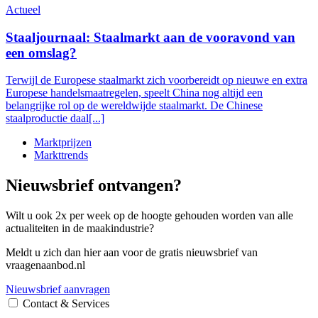
Actueel
Staaljournaal: Staalmarkt aan de vooravond van
een omslag?
Terwijl de Europese staalmarkt zich voorbereidt op nieuwe en extra
Europese handelsmaatregelen, speelt China nog altijd een
belangrijke rol op de wereldwijde staalmarkt. De Chinese
staalproductie daal[...]
Marktprijzen
Markttrends
Nieuwsbrief ontvangen?
Wilt u ook 2x per week op de hoogte gehouden worden van alle
actualiteiten in de maakindustrie?
Meldt u zich dan hier aan voor de gratis nieuwsbrief van
vraagenaanbod.nl
Nieuwsbrief aanvragen
Contact & Services