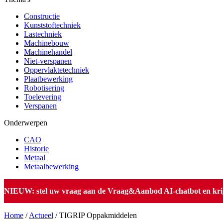
Constructie
Kunststoftechniek
Lastechniek
Machinebouw
Machinehandel
Niet-verspanen
Oppervlaktetechniek
Plaatbewerking
Robotisering
Toelevering
Verspanen
Onderwerpen
CAO
Historie
Metaal
Metaalbewerking
NIEUW: stel uw vraag aan de Vraag&Aanbod AI-chatbot en krijg 
Home
/
Actueel
/
TIGRIP Oppakmiddelen