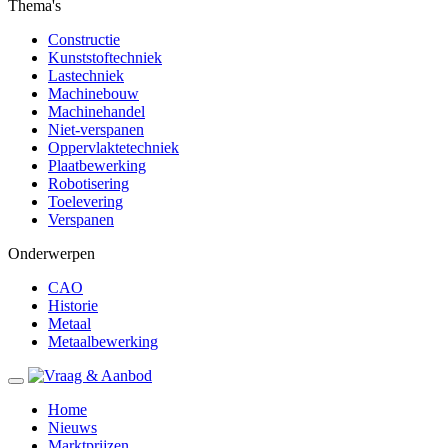
Thema's
Constructie
Kunststoftechniek
Lastechniek
Machinebouw
Machinehandel
Niet-verspanen
Oppervlaktetechniek
Plaatbewerking
Robotisering
Toelevering
Verspanen
Onderwerpen
CAO
Historie
Metaal
Metaalbewerking
Home
Nieuws
Marktprijzen