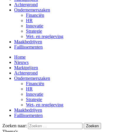
Achtergrond
Ondernemerszaken
Financiën
HR
Innovatie
Strategie
Wet- en regelgeving
Maakbedrijven
Faillissementen
Home
Nieuws
Marktprijzen
Achtergrond
Ondernemerszaken
Financiën
HR
Innovatie
Strategie
Wet- en regelgeving
Maakbedrijven
Faillissementen
Zoeken naar:
Thema's