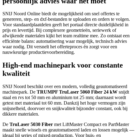
persoonlijk advies waar het moet
SNIJ Noord Online biedt de mogelijkheid om snel offertes te
genereren, step- en dxf-bestanden te uploaden en orders te volgen.
Voor standaardplaatdelen geeft het portaal directe duidelijkheid in
prijs en levertijd. Bij complexere geometrieën, seriewerk of
afwijkende materialen kijkt het team realtime mee. Zo ontstaat een
efficiënte balans: automatisering waar mogelijk, technisch advies
waar nodig. Dit versnelt het offerteproces én zorgt voor een
nauwkeurige productievoorbereiding.
High-end machinepark voor constante
kwaliteit
SNIJ Noord beschikt over een modern, volledig geautomatiseerd
machinepark. De
TRUMPF TruLaser 5060 Fiber 24 kW
snijdt
staal en rvs tot 50 mm en aluminium tot 25 mm; daarnaast wordt
getest met materiaal tot 60 mm. Dankzij het hoge vermogen zijn
snijsnelheid, doorvoer en snijkwaliteit bijzonder constant, ook bij
dikkere materialen.
De
TruLaser 5030 Fiber
met LiftMaster Compact en PartMaster
maakt snelle wissels en geautomatiseerd laden en lossen mogelijk —
ideaal bij series of mixed-production. Voor buis- en