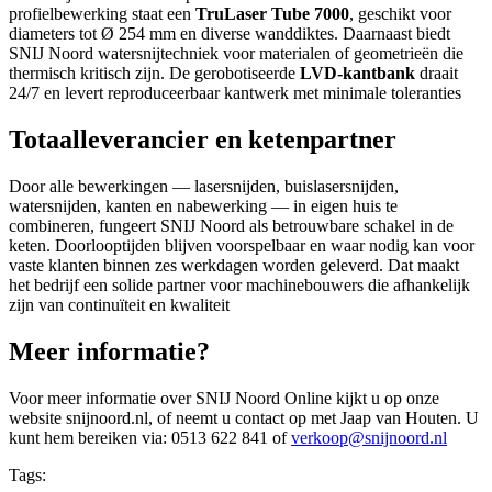
profielbewerking staat een
TruLaser Tube 7000
, geschikt voor
diameters tot Ø 254 mm en diverse wanddiktes. Daarnaast biedt
SNIJ Noord watersnijtechniek voor materialen of geometrieën die
thermisch kritisch zijn. De gerobotiseerde
LVD-kantbank
draait
24/7 en levert reproduceerbaar kantwerk met minimale toleranties
Totaalleverancier en ketenpartner
Door alle bewerkingen — lasersnijden, buislasersnijden,
watersnijden, kanten en nabewerking — in eigen huis te
combineren, fungeert SNIJ Noord als betrouwbare schakel in de
keten. Doorlooptijden blijven voorspelbaar en waar nodig kan voor
vaste klanten binnen zes werkdagen worden geleverd. Dat maakt
het bedrijf een solide partner voor machinebouwers die afhankelijk
zijn van continuïteit en kwaliteit
Meer informatie?
Voor meer informatie over SNIJ Noord Online kijkt u op onze
website snijnoord.nl, of neemt u contact op met Jaap van Houten. U
kunt hem bereiken via: 0513 622 841 of
verkoop@snijnoord.nl
Tags: