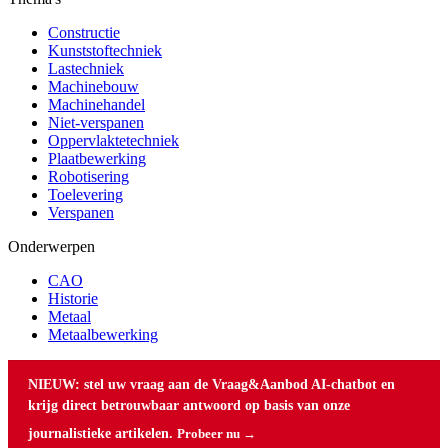
Constructie
Kunststoftechniek
Lastechniek
Machinebouw
Machinehandel
Niet-verspanen
Oppervlaktetechniek
Plaatbewerking
Robotisering
Toelevering
Verspanen
Onderwerpen
CAO
Historie
Metaal
Metaalbewerking
NIEUW: stel uw vraag aan de Vraag&Aanbod AI-chatbot en
krijg direct betrouwbaar antwoord op basis van onze
journalistieke artikelen.
Probeer nu →