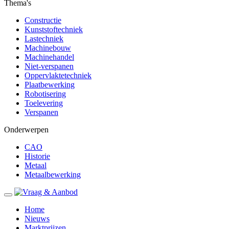
Thema's
Constructie
Kunststoftechniek
Lastechniek
Machinebouw
Machinehandel
Niet-verspanen
Oppervlaktetechniek
Plaatbewerking
Robotisering
Toelevering
Verspanen
Onderwerpen
CAO
Historie
Metaal
Metaalbewerking
Home
Nieuws
Marktprijzen