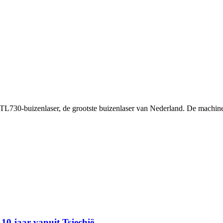
L730-buizenlaser, de grootste buizenlaser van Nederland. De machine he
0 jaar vanuit Tsjechië