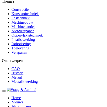
Thema's
Constructie
Kunststoftechniek
Lastechniek
Machinebouw
Machinehandel
Niet-verspanen
Oppervlaktetechniek
Plaatbewerking
Robotisering
Toelevering
Verspanen
Onderwerpen
CAO
Historie
Metaal
Metaalbewerking
Home
Nieuws
Marktprijzen