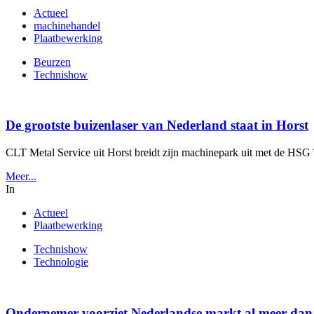
Actueel
machinehandel
Plaatbewerking
Beurzen
Technishow
De grootste buizenlaser van Nederland staat in Horst
CLT Metal Service uit Horst breidt zijn machinepark uit met de HSG T
Meer...
In
Actueel
Plaatbewerking
Technishow
Technologie
Ondernemer voorziet Nederlandse markt al meer dan 1