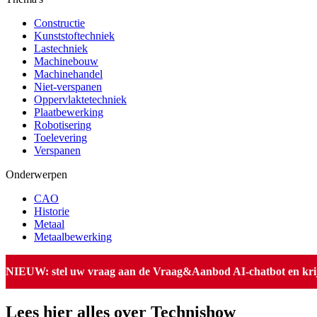
Constructie
Kunststoftechniek
Lastechniek
Machinebouw
Machinehandel
Niet-verspanen
Oppervlaktetechniek
Plaatbewerking
Robotisering
Toelevering
Verspanen
Onderwerpen
CAO
Historie
Metaal
Metaalbewerking
NIEUW: stel uw vraag aan de Vraag&Aanbod AI-chatbot en krijg 
Lees hier alles over Technishow