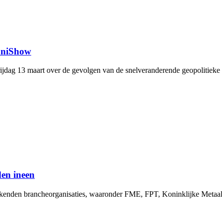
hniShow
ag 13 maart over de gevolgen van de snelveranderende geopolitieke real
den ineen
 tekenden brancheorganisaties, waaronder FME, FPT, Koninklijke Meta