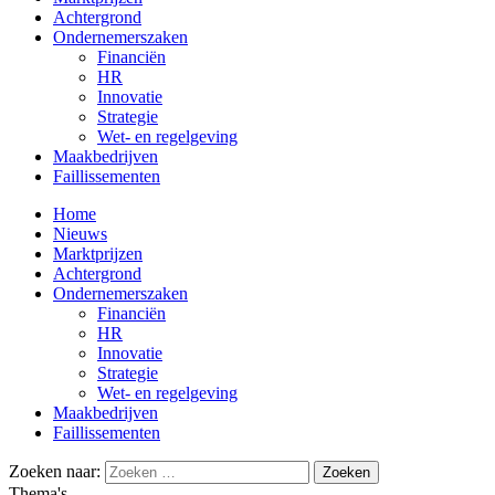
Achtergrond
Ondernemerszaken
Financiën
HR
Innovatie
Strategie
Wet- en regelgeving
Maakbedrijven
Faillissementen
Home
Nieuws
Marktprijzen
Achtergrond
Ondernemerszaken
Financiën
HR
Innovatie
Strategie
Wet- en regelgeving
Maakbedrijven
Faillissementen
Zoeken naar:
Thema's