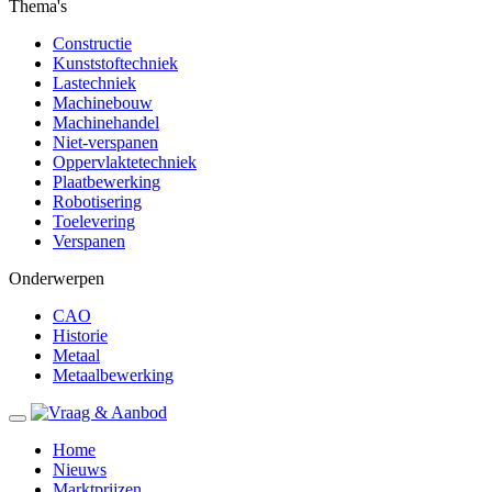
Thema's
Constructie
Kunststoftechniek
Lastechniek
Machinebouw
Machinehandel
Niet-verspanen
Oppervlaktetechniek
Plaatbewerking
Robotisering
Toelevering
Verspanen
Onderwerpen
CAO
Historie
Metaal
Metaalbewerking
Home
Nieuws
Marktprijzen