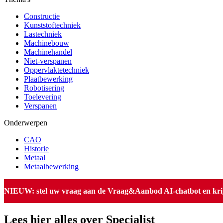
Constructie
Kunststoftechniek
Lastechniek
Machinebouw
Machinehandel
Niet-verspanen
Oppervlaktetechniek
Plaatbewerking
Robotisering
Toelevering
Verspanen
Onderwerpen
CAO
Historie
Metaal
Metaalbewerking
NIEUW: stel uw vraag aan de Vraag&Aanbod AI-chatbot en krijg 
Lees hier alles over Specialist