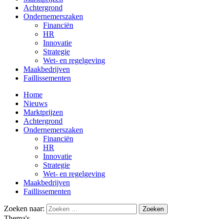
Achtergrond
Ondernemerszaken
Financiën
HR
Innovatie
Strategie
Wet- en regelgeving
Maakbedrijven
Faillissementen
Home
Nieuws
Marktprijzen
Achtergrond
Ondernemerszaken
Financiën
HR
Innovatie
Strategie
Wet- en regelgeving
Maakbedrijven
Faillissementen
Zoeken naar:
Thema's