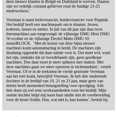
door nieuwe klanten in België en Duitsland te werven. Daarna
zijn we redelijk constant gebleven rond de huidige 23-25
medewerkers.’
Veerman is naast toeleverancier, huisleverancier voor Peppink.
Het bedrijf heeft een machinepark om te draaien, frezen,
kotteren, lassen en meten. In juli van dit jaar zijn daar twee
freesmachines aan toegevoegd: de vijfassige DMG Mori DMU
50 ecoline en de vijfassige Deckel Maho DMU 65
monoBLOCK. ‘Met de komst van deze bijna nieuwe
machines komt automatisering in beeld. De machines zijn
dusdanig opgesteld dat daar ruimte voor is. Dat moet wel, want
het zijn, ondanks dat ze tweedehands zijn, geen goedkope
machines. Dus daar moet je meer spiluren mee maken. Met
deze machines gaan we meer opereren in nichemarkten’, vertelt
Veerman. Of er in de toekomst de vierde generatie Veerman
aan het roer komt, betwijfelt Veerman. Ik heb drie studerende
dochters in de leeftijd van 19, 21 en 23 jaar, maar geen van
drieën heeft momenteel belangstelling voor opvolging. Alle
drie doen zij wel eens werkzaamheden voor het bedrijf. Mijn
oudste dochter helpt mij naast haar studie met de voorbereiding
voor de beurs Solids. Dus, wat niet is, kan komen’, besluit hij.