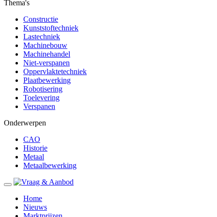
Thema's
Constructie
Kunststoftechniek
Lastechniek
Machinebouw
Machinehandel
Niet-verspanen
Oppervlaktetechniek
Plaatbewerking
Robotisering
Toelevering
Verspanen
Onderwerpen
CAO
Historie
Metaal
Metaalbewerking
Home
Nieuws
Marktprijzen