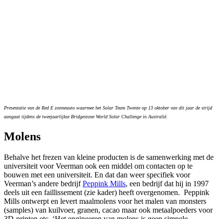
Presentatie van de Red E zonneauto waarmee het Solar Team Twente op 13 oktober van dit jaar de strijd
aangaat tijdens de tweejaarlijkse Bridgestone World Solar Challenge in Australië.
Molens
Behalve het frezen van kleine producten is de samenwerking met de
universiteit voor Veerman ook een middel om contacten op te
bouwen met een universiteit. En dat dan weer specifiek voor
Veerman’s andere bedrijf
Peppink Mills
, een bedrijf dat hij in 1997
deels uit een faillissement (zie kader) heeft overgenomen. Peppink
Mills ontwerpt en levert maalmolens voor het malen van monsters
(samples) van kuilvoer, granen, cacao maar ook metaalpoeders voor
3D-printen etc. ‘Het engineeren van molens is geen simpele