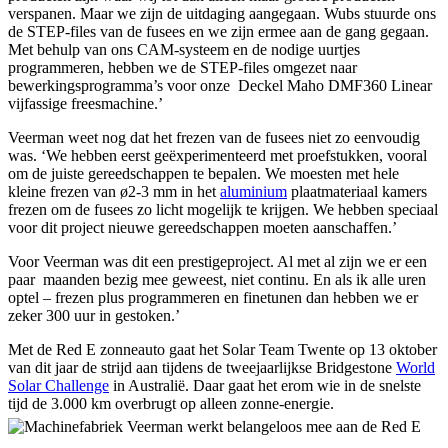
verspanen. Maar we zijn de uitdaging aangegaan. Wubs stuurde ons
de STEP-files van de fusees en we zijn ermee aan de gang gegaan.
Met behulp van ons CAM-systeem en de nodige uurtjes
programmeren, hebben we de STEP-files omgezet naar
bewerkingsprogramma’s voor onze Deckel Maho DMF360 Linear
vijfassige freesmachine.’
Veerman weet nog dat het frezen van de fusees niet zo eenvoudig
was. ‘We hebben eerst geëxperimenteerd met proefstukken, vooral
om de juiste gereedschappen te bepalen. We moesten met hele
kleine frezen van ø2-3 mm in het
aluminium
plaatmateriaal kamers
frezen om de fusees zo licht mogelijk te krijgen. We hebben speciaal
voor dit project nieuwe gereedschappen moeten aanschaffen.’
Voor Veerman was dit een prestigeproject. Al met al zijn we er een
paar maanden bezig mee geweest, niet continu. En als ik alle uren
optel – frezen plus programmeren en finetunen dan hebben we er
zeker 300 uur in gestoken.’
Met de Red E zonneauto gaat het Solar Team Twente op 13 oktober
van dit jaar de strijd aan tijdens de tweejaarlijkse Bridgestone
World
Solar Challenge
in Australië. Daar gaat het erom wie in de snelste
tijd de 3.000 km overbrugt op alleen zonne-energie.