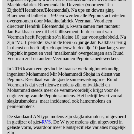
Machinefabriek Bloemendal in Deventer (voorheen Ten
Zijthoff/Heemhorst/Bloemendal). Na ups en downs ging
Bloemendal failliet in 1997 en werden alle Peppink activiteiten
overgenomen door Machinefabriek Veerman. Voorheen
directeur Hendrik Bloemendal jr. kwam samen met monteur
Jan Kalkhaar mee uit het faillissement. In de schoot van
Veerman heeft Peppink zo’n kleine 10 jaar voortgekabbeld. Na
zijn ‘VUT-periode’ kwam de toen 65-jarige Jan Kalkhaar terug
in dienst en heeft hij zich opnieuw in deeltijd 10 jaar lang voor
Peppink ingezet en veel ‘maalkennis’ overgedragen aan Ruud
Veerman zelf en andere Veerman en Peppink-medewerkers.
In 2016 kwam een gevluchte Iraanse werktuigbouwkundig
ingenieur Mohammad Mir Mohammadi Shojaï in dienst van
Peppink. Resultaat van de goede samenwerking met Ruud
Veerman is dat veel nieuwe molens zijn ontwikkeld en
Mohammad steeds meer de verantwoordelijk krijgt voor de
engineering van de Peppink-molens. Het bedrijf levert vooral
slagkruismolens, maar incidenteel ook hamermolens en
pennenmolens.
De standaard AN type molens zijn slagkruismolens, uitgevoerd
in gietijzer of giet-
RVS
. De W type molens zijn uitgevoerd in
gelaste vorm, waardoor meer klantspecifieke variaties mogelijk
zijn.