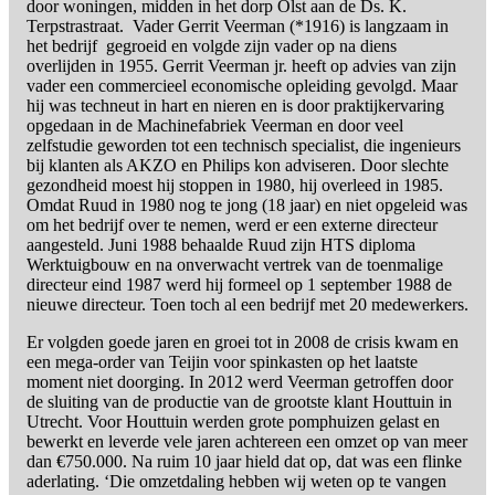
door woningen, midden in het dorp Olst aan de Ds. K.
Terpstrastraat. Vader Gerrit Veerman (*1916) is langzaam in
het bedrijf gegroeid en volgde zijn vader op na diens
overlijden in 1955. Gerrit Veerman jr. heeft op advies van zijn
vader een commercieel economische opleiding gevolgd. Maar
hij was techneut in hart en nieren en is door praktijkervaring
opgedaan in de Machinefabriek Veerman en door veel
zelfstudie geworden tot een technisch specialist, die ingenieurs
bij klanten als AKZO en Philips kon adviseren. Door slechte
gezondheid moest hij stoppen in 1980, hij overleed in 1985.
Omdat Ruud in 1980 nog te jong (18 jaar) en niet opgeleid was
om het bedrijf over te nemen, werd er een externe directeur
aangesteld. Juni 1988 behaalde Ruud zijn HTS diploma
Werktuigbouw en na onverwacht vertrek van de toenmalige
directeur eind 1987 werd hij formeel op 1 september 1988 de
nieuwe directeur. Toen toch al een bedrijf met 20 medewerkers.
Er volgden goede jaren en groei tot in 2008 de crisis kwam en
een mega-order van Teijin voor spinkasten op het laatste
moment niet doorging. In 2012 werd Veerman getroffen door
de sluiting van de productie van de grootste klant Houttuin in
Utrecht. Voor Houttuin werden grote pomphuizen gelast en
bewerkt en leverde vele jaren achtereen een omzet op van meer
dan €750.000. Na ruim 10 jaar hield dat op, dat was een flinke
aderlating. ‘Die omzetdaling hebben wij weten op te vangen