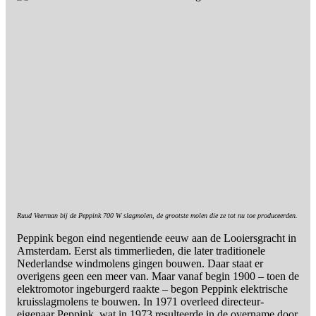
Ruud Veerman bij de Peppink 700 W slagmolen, de grootste molen die ze tot nu toe produceerden.
Peppink begon eind negentiende eeuw aan de Looiersgracht in
Amsterdam. Eerst als timmerlieden, die later traditionele
Nederlandse windmolens gingen bouwen. Daar staat er
overigens geen een meer van. Maar vanaf begin 1900 – toen de
elektromotor ingeburgerd raakte – begon Peppink elektrische
kruisslagmolens te bouwen. In 1971 overleed directeur-
eigenaar Peppink, wat in 1973 resulteerde in de overname door