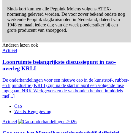
Sinds kort kunnen alle Peppink Molens volgens ATEX-
normering geleverd worden. De voor zover bekend oudste nog
werkende Peppink slagkruismolen in Nederland, dateert van
1948 en maalt iedere dag van de week poedersuiker bij een
grote producent van snoepgoed.
Anderen lazen ook
Actueel
Loonruimte belangrijkste discussiepunt in cao-
overleg KRLI
De onderhandelingen voor een nieuwe cao in de kunststof-, rubber-
en lijmindustrie (KRLI) zijn na de start in april een volgende fase
ingegaan. NRK Werkgevers en de vakbonden hebben inmiddels
me[...]
Cao
Wet & Regelgeving
Actueel