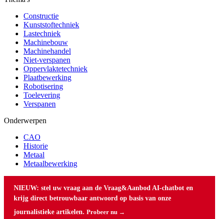
Constructie
Kunststoftechniek
Lastechniek
Machinebouw
Machinehandel
Niet-verspanen
Oppervlaktetechniek
Plaatbewerking
Robotisering
Toelevering
Verspanen
Onderwerpen
CAO
Historie
Metaal
Metaalbewerking
NIEUW: stel uw vraag aan de Vraag&Aanbod AI-chatbot en
krijg direct betrouwbaar antwoord op basis van onze
journalistieke artikelen.
Probeer nu →