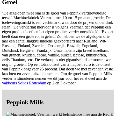
Groei
‘De afgelopen twee jaar is de groei van Peppink verdrievoudigd,
terwijl Machinefabriek Veerman met 10 tot 15 procent groeide. De
toeleveringsmarkt is een vechtmarkt waardoor de prijzen onder druk
staan.’ De verklaring hiervoor is volgens Veerman dat Peppink een
eigen product heeft en het eigen product verder ontwikkeld. ‘Export
heeft daar een grote rol in gehad. Zo hebben we de afgelopen drie
jaar een aantal slagkruismolens geëxporteerd naar Rusland, Wit-
Rusland, Finland, Zweden, Oostenrijk, Brazilië, Engeland,
Duitsland, België en Frankrijk. Onze molens zijn breed inzetbaar,
van granen, kruiden, cacao, vanille, suiker, lactose, kunststoffen,
zelfs Titanium, etc. De verkoop is niet gigantisch, daar moeten we
nog in groeien. Op een totaalomzet van 2 miljoen euro is de omzet
van Peppink ongeveer 25 procent. Dat doen we met zeventien vaste
krachten en zeven uitzendkrachten. Om de groei van Peppink Mills
verder te stimuleren nemen we dit jaar voor het eerst deel aan de
vakbeurs Solids Rotterdam
op 2 en 3 oktober.
Peppink Mills