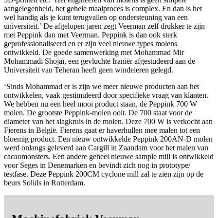
aangelegenheid, het gehele maalproces is complex. En dan is het
wel handig als je kunt terugvallen op ondersteuning van een
universiteit.’ De afgelopen jaren zegt Veerman zelf drukker te zijn
met Peppink dan met Veerman. Peppink is dan ook sterk
geprofessionaliseerd en er zijn veel nieuwe types molens
ontwikkeld. De goede samenwerking met Mohammad Mir
Mohammadi Shojaï, een gevluchte Iraniër afgestudeerd aan de
Universiteit van Teheran heeft geen windeieren gelegd.
‘Sinds Mohammad er is zijn we meer nieuwe producten aan het
ontwikkelen, vaak gestimuleerd door specifieke vraag van klanten.
We hebben nu een heel mooi product staan, de Peppink 700 W
molen. De grootste Peppink-molen ooit. De 700 staat voor de
diameter van het slagkruis in de molen. Deze 700 W is verkocht aan
Fierens in België. Fierens gaat er haverhullen mee malen tot een
bloemig product. Een nieuw ontwikkelde Peppink 200AN-D molen
werd onlangs geleverd aan Cargill in Zaandam voor het malen van
cacaomonsters. Een andere geheel nieuwe sample mill is ontwikkeld
voor Seges in Denemarken en bevindt zich nog in prototype/
testfase. Deze Peppink 200CM cyclone mill zal te zien zijn op de
beurs Solids in Rotterdam.