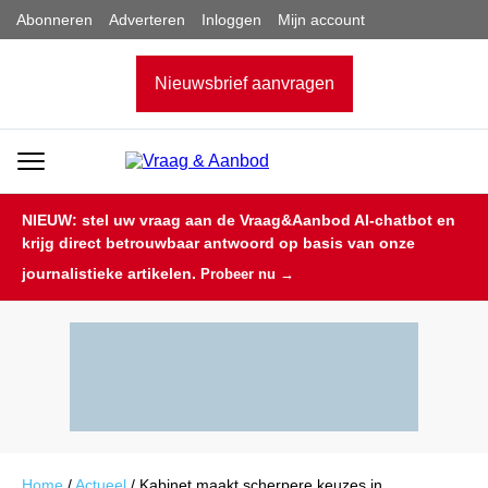
Abonneren
Adverteren
Inloggen
Mijn account
Nieuwsbrief aanvragen
NIEUW: stel uw vraag aan de Vraag&Aanbod AI-chatbot en
krijg direct betrouwbaar antwoord op basis van onze
journalistieke artikelen.
Probeer nu →
Home
/
Actueel
/
Kabinet maakt scherpere keuzes in