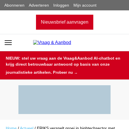
Abonneren
Adverteren
Inloggen
Mijn account
Nieuwsbrief aanvragen
NIEUW: stel uw vraag aan de Vraag&Aanbod AI-chatbot en
krijg direct betrouwbaar antwoord op basis van onze
journalistieke artikelen.
Probeer nu →
Home
/
Actueel
/
ERIKS versnelt groei in hightechsector met