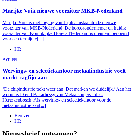
Marijke Vuik nieuwe voorzitter MKB-Nederland
Marijke Vuik is met ingang van 1 juli aanstaande de nieuwe
voorzitter van MKB-Nederland. De horecaondernemer en huidig
voorzitter van Koninklijke Horeca Nederland is unaniem benoemd
voor een termijn v[...]
HR
Actueel
Wervings- en selectiekantoor metaalindustrie voelt
markt ragfijn aan
‘De chipindustrie trekt weer aan. Dat merken we duidelijk.’ Aan het
woord is David Bakarbessy van Metaalkanjers uit ’s-
Hertogenbosch. Als wervings- en selectiekantoor voor de
metaalindustrie kan[...]
Beurzen
HR
Nieuwsbrief ontvangen?