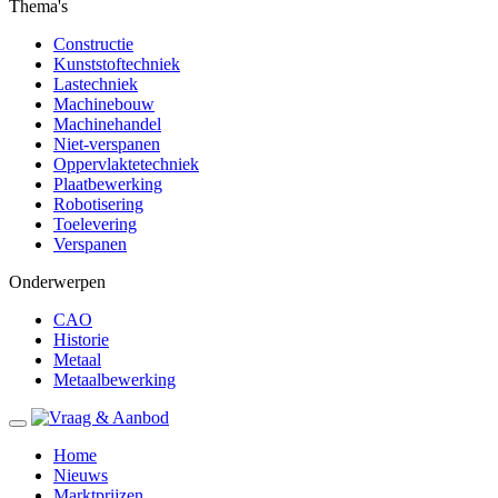
Thema's
Constructie
Kunststoftechniek
Lastechniek
Machinebouw
Machinehandel
Niet-verspanen
Oppervlaktetechniek
Plaatbewerking
Robotisering
Toelevering
Verspanen
Onderwerpen
CAO
Historie
Metaal
Metaalbewerking
Home
Nieuws
Marktprijzen