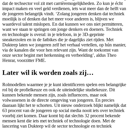
dat de techsector vol zit met carrièremogelijkheden. Zo kun je écht
impact maken en veel geld verdienen, iets wat meer dan de helft van
de jongeren belangrijk vindt. ‘Zolang jongeren denken dat techniek
moeilijk is of denken dat het meer voor anderen is, blijven we
waardevol talent mislopen. En dat kunnen we ons niet permitteren,
want we staan te springen om jonge denkers en doeners. Techniek
en technologie is overal: in je telefoon, in je 3D-geprinte
sneakerzolen en in de fatbikes die je dagelijks ziet rijden. Met
Dukteep laten we jongeren zelf het verhaal vertellen, op hún manier,
via de kanalen die voor hen relevant zijn. Want de toekomst van
onze sector begint met herkenning en verbeelding’, aldus Theo
Henrar, voorzitter FME.
Later wil ik worden zoals zij…
Rolmodellen waarmee je je kunt identificeren spelen een belangrijke
rol bij de profielkeuze en ook de uiteindelijke studiekeuze. Dit
kunnen bekende mensen zijn, zoals influencers, maar ook
volwassenen in de directe omgeving van jongeren. En precies
daaraan lijkt het te schorten. Uit nieuw onderzoek blijkt namelijk dat
63 procent van de jongeren op social media nooit iets over techniek
voorbij ziet komen. Daar komt bij dat slechts 32 procent bekende
mensen kent die iets met techniek of technologie doen. Met de
lancering van Dukteep wil de sector technologie en techniek