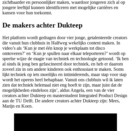
zichtbaarder en persoonlijker maken, waardoor jongeren zich al op
jongere leeftijd kunnen identificeren met mogelijke carrières en
kansen voor hun toekomst.
De makers achter Dukteep
Het platform wordt gedragen door vier jonge, getalenteerde creators
die vanuit hun clubhuis in Halfweg wekelijks content maken. In
video’s als ‘Kun je met één knop je werkplaats tot disco
omtoveren?’ en ‘Kun je spullen naar elkaar teleporteren?’ wordt op
speelse wijze de magie van techniek en technologie getoond. ‘Ik ben
al sinds ik jong ben gefascineerd door techniek, en heb er daarom
zoveel zin in om andere kinderen ook enthousiast te maken. Soms
lijkt techniek op iets moeilijks en intimiderends, maar stap voor stap
wordt het opeens heel behapbaar. Vanuit ons clubhuis wil ik laten
zien dat techniek helemaal niet eng hoeft te zijn, maar juist dat de
mogelijkheden eindeloos zijn’, aldus Angela, een van de vier
creators achter Dukteep en masterstudent Integrated Product Design
aan de TU Delft. De andere creators achter Dukteep zijn: Mees,
Marijn en Koen.