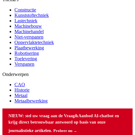
Constructie
Kunststoftechniek
Lastechniek
Machinebouw
Machinehandel
Niet-verspanen
Oppervlaktetechniek
Plaatbewerking
Robotisering
Toelevering
Verspanen
Onderwerpen
CAO
Historie
Metaal
Metaalbewerking
NIEUW: stel uw vraag aan de Vraag&Aanbod AI-chatbot en
krijg direct betrouwbaar antwoord op basis van onze
journalistieke artikelen.
Probeer nu →