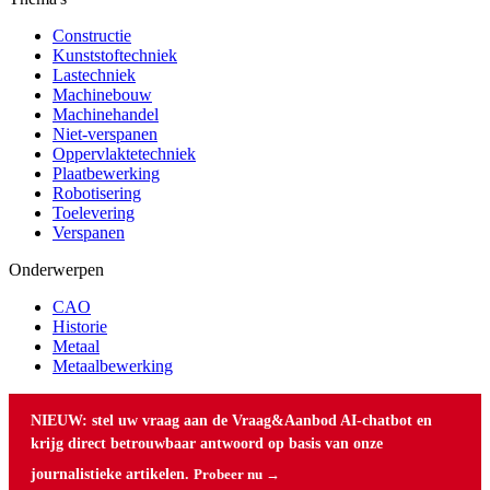
Constructie
Kunststoftechniek
Lastechniek
Machinebouw
Machinehandel
Niet-verspanen
Oppervlaktetechniek
Plaatbewerking
Robotisering
Toelevering
Verspanen
Onderwerpen
CAO
Historie
Metaal
Metaalbewerking
NIEUW: stel uw vraag aan de Vraag&Aanbod AI-chatbot en
krijg direct betrouwbaar antwoord op basis van onze
journalistieke artikelen.
Probeer nu →