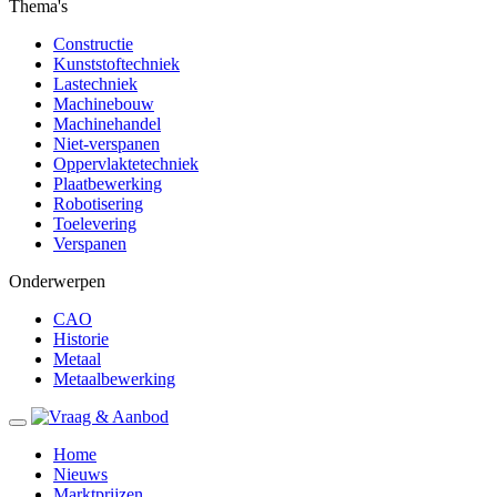
Thema's
Constructie
Kunststoftechniek
Lastechniek
Machinebouw
Machinehandel
Niet-verspanen
Oppervlaktetechniek
Plaatbewerking
Robotisering
Toelevering
Verspanen
Onderwerpen
CAO
Historie
Metaal
Metaalbewerking
Home
Nieuws
Marktprijzen