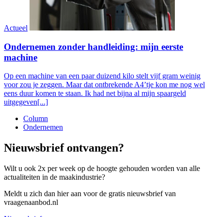
Actueel
Ondernemen zonder handleiding: mijn eerste
machine
Op een machine van een paar duizend kilo stelt vijf gram weinig
voor zou je zeggen. Maar dat ontbrekende A4’tje kon me nog wel
eens duur komen te staan. Ik had net bijna al mijn spaargeld
uitgegeven[...]
Column
Ondernemen
Nieuwsbrief ontvangen?
Wilt u ook 2x per week op de hoogte gehouden worden van alle
actualiteiten in de maakindustrie?
Meldt u zich dan hier aan voor de gratis nieuwsbrief van
vraagenaanbod.nl