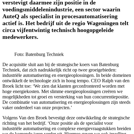
verstevigt daarmee zijn positie in de
voedingsmiddelenindustrie, een sector waarin
AuteQ als specialist in procesautomatisering
actief is. Het bedrijf uit de regio Wageningen telt
circa vijfentwintig technisch hoogopgeleide
medewerkers.
Foto: Batenburg Techniek
De acquisitie sluit aan bij de strategische koers van Batenburg
Techniek, dat zich nadrukkelijk richt op twee groeigebieden:
industriële automatisering en energieoplossingen. In beide domeinen
ontwikkelt de technologie zich in hoog tempo. CEO Ralph van den
Broek licht toe: ‘We zien dat klanten geconfronteerd worden met
hoge energiekosten. Met slimme energieoplossingen creëren we
mogelijkheden tot groei en versterking van hun concurrentiepositie.
De combinatie van automatisering en energieoplossingen zijn steeds
vaker onderdeel van onze projecten.’
Volgens Van den Broek bevestigt deze ontwikkeling de strategische
richting van het bedrijf. ‘Onze positie als de specialist voor
industriële automatisering en complexe energievraagstukken breiden
we de komende jaren verder uit. Hiermee geven we ook invulling