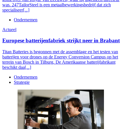
was. 247TailorSteel is een metaalbewerkingsbedrijf dat zich
specialiseer[...]
Ondernemen
Actueel
Europese batterijenfabriek strijkt neer in Brabant
Titan Batteries is begonnen met de assemblage en het testen van
batterijen voor drones op de Energy Conversion Campus op het
terrein van Bosch in Tilburg. De Amerikaanse batterijfabrikant
beschikt daa[...]
Ondernemen
Strategie