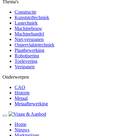
Thema's
Constructie
Kunststoftechniek
Lastechniek
Machinebouw
Machinehandel
Niet-verspanen
Oppervlaktetechniek
Plaatbewerking
Robotisering
Toelevering
Verspanen
Onderwerpen
CAO
Historie
Metaal
Metaalbewerking
Home
Nieuws
Marktprijzen