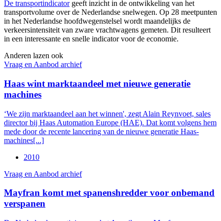
De transportindicator
geeft inzicht in de ontwikkeling van het
transportvolume over de Nederlandse snelwegen. Op 28 meetpunten
in het Nederlandse hoofdwegenstelsel wordt maandelijks de
verkeersintensiteit van zware vrachtwagens gemeten. Dit resulteert
in een interessante en snelle indicator voor de economie.
Anderen lazen ook
Vraag en Aanbod archief
Haas wint marktaandeel met nieuwe generatie
machines
‘We zijn marktaandeel aan het winnen', zegt Alain Reynvoet, sales
director bij Haas Automation Europe (HAE). Dat komt volgens hem
mede door de recente lancering van de nieuwe generatie Haas-
machines[...]
2010
Vraag en Aanbod archief
Mayfran komt met spanenshredder voor onbemand
verspanen