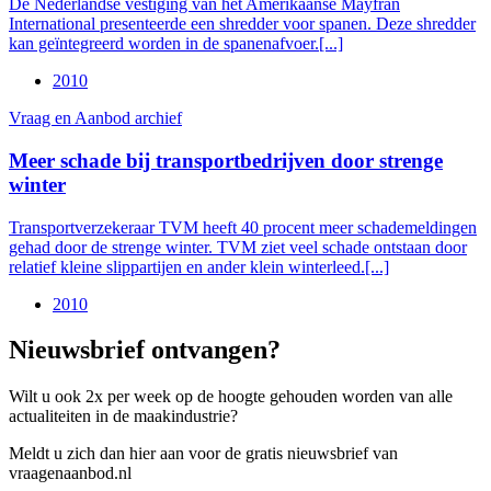
De Nederlandse vestiging van het Amerikaanse Mayfran
International presenteerde een shredder voor spanen. Deze shredder
kan geïntegreerd worden in de spanenafvoer.[...]
2010
Vraag en Aanbod archief
Meer schade bij transportbedrijven door strenge
winter
Transportverzekeraar TVM heeft 40 procent meer schademeldingen
gehad door de strenge winter. TVM ziet veel schade ontstaan door
relatief kleine slippartijen en ander klein winterleed.[...]
2010
Nieuwsbrief ontvangen?
Wilt u ook 2x per week op de hoogte gehouden worden van alle
actualiteiten in de maakindustrie?
Meldt u zich dan hier aan voor de gratis nieuwsbrief van
vraagenaanbod.nl