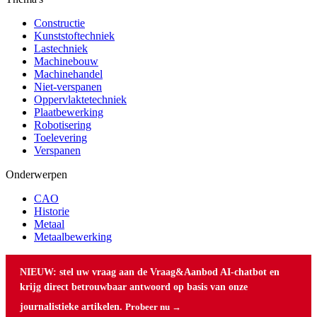
Constructie
Kunststoftechniek
Lastechniek
Machinebouw
Machinehandel
Niet-verspanen
Oppervlaktetechniek
Plaatbewerking
Robotisering
Toelevering
Verspanen
Onderwerpen
CAO
Historie
Metaal
Metaalbewerking
NIEUW: stel uw vraag aan de Vraag&Aanbod AI-chatbot en
krijg direct betrouwbaar antwoord op basis van onze
journalistieke artikelen.
Probeer nu →