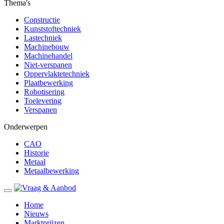
Thema's
Constructie
Kunststoftechniek
Lastechniek
Machinebouw
Machinehandel
Niet-verspanen
Oppervlaktetechniek
Plaatbewerking
Robotisering
Toelevering
Verspanen
Onderwerpen
CAO
Historie
Metaal
Metaalbewerking
Home
Nieuws
Marktprijzen