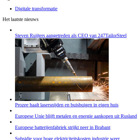
Digitale transformatie
Het laatste nieuws
Steven Ruijters aangetreden als CEO van 247TailorSteel
Prozee haalt lasersnijden en buisbuigen in eigen huis
Europese Unie blijft metalen en energie aankopen uit Rusland
Europese batterijenfabriek strijkt neer in Brabant
Subsidie voor hoge elektriciteitskosten industrie weer