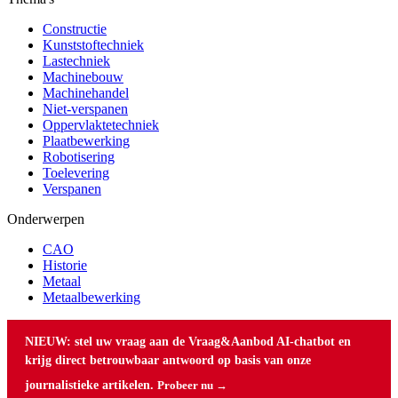
Constructie
Kunststoftechniek
Lastechniek
Machinebouw
Machinehandel
Niet-verspanen
Oppervlaktetechniek
Plaatbewerking
Robotisering
Toelevering
Verspanen
Onderwerpen
CAO
Historie
Metaal
Metaalbewerking
NIEUW: stel uw vraag aan de Vraag&Aanbod AI-chatbot en
krijg direct betrouwbaar antwoord op basis van onze
journalistieke artikelen.
Probeer nu →