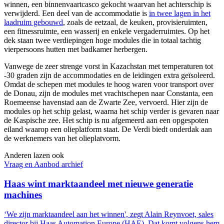
winnen, een binnenvaartcasco gekocht waarvan het achterschip is
verwijderd. Een deel van de accommodatie is
in twee lagen in het
laadruim gebouwd
, zoals de eetzaal, de keuken, provisieruimten,
een fitnessruimte, een wasserij en enkele vergaderruimtes. Op het
dek staan twee verdiepingen hoge modules die in totaal tachtig
vierpersoons hutten met badkamer herbergen.
Vanwege de zeer strenge vorst in Kazachstan met temperaturen tot
-30 graden zijn de accommodaties en de leidingen extra geïsoleerd.
Omdat de schepen met modules te hoog waren voor transport over
de Donau, zijn de modules met vrachtschepen naar Constanta, een
Roemeense havenstad aan de Zwarte Zee, vervoerd. Hier zijn de
modules op het schip gelast, waarna het schip verder is gevaren naar
de Kaspische zee. Het schip is nu afgemeerd aan een opgespoten
eiland waarop een olieplatform staat. De Verdi biedt onderdak aan
de werknemers van het olieplatvorm.
Anderen lazen ook
Vraag en Aanbod archief
Haas wint marktaandeel met nieuwe generatie
machines
‘We zijn marktaandeel aan het winnen', zegt Alain Reynvoet, sales
director bij Haas Automation Europe (HAE). Dat komt volgens hem