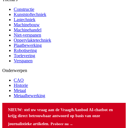
Constructie
Kunststoftechniek
Lastechniek
Machinebouw
Machinehandel
Niet-verspanen
Oppervlaktetechniek
Plaatbewerking
Robotisering
Toelevering
Verspanen
Onderwerpen
CAO
Historie
Metaal
Metaalbewerking
NIEUW: stel uw vraag aan de Vraag&Aanbod AI-chatbot en
krijg direct betrouwbaar antwoord op basis van onze
journalistieke artikelen.
Probeer nu →