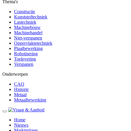
Thema's
Constructie
Kunststoftechniek
Lastechniek
Machinebouw
Machinehandel
Niet-verspanen
Oppervlaktetechniek
Plaatbewerking
Robotisering
Toelevering
Verspanen
Onderwerpen
CAO
Historie
Metaal
Metaalbewerking
Home
Nieuws
Marktprijzen