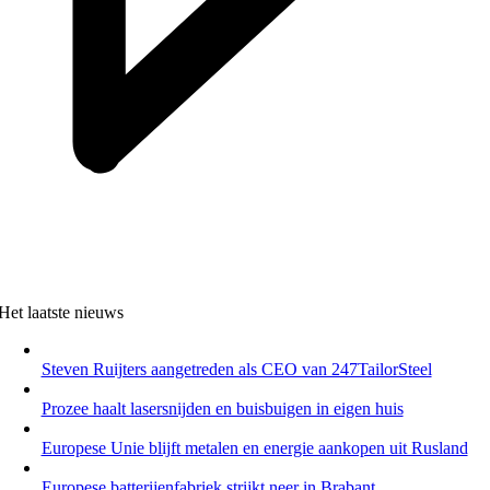
Het laatste nieuws
Steven Ruijters aangetreden als CEO van 247TailorSteel
Prozee haalt lasersnijden en buisbuigen in eigen huis
Europese Unie blijft metalen en energie aankopen uit Rusland
Europese batterijenfabriek strijkt neer in Brabant