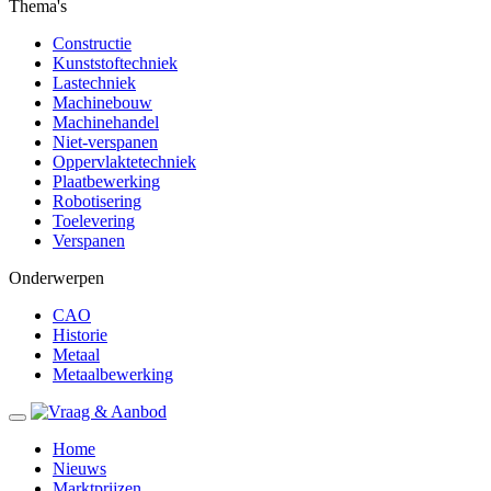
Thema's
Constructie
Kunststoftechniek
Lastechniek
Machinebouw
Machinehandel
Niet-verspanen
Oppervlaktetechniek
Plaatbewerking
Robotisering
Toelevering
Verspanen
Onderwerpen
CAO
Historie
Metaal
Metaalbewerking
Home
Nieuws
Marktprijzen