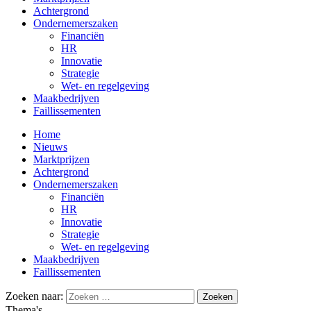
Achtergrond
Ondernemerszaken
Financiën
HR
Innovatie
Strategie
Wet- en regelgeving
Maakbedrijven
Faillissementen
Home
Nieuws
Marktprijzen
Achtergrond
Ondernemerszaken
Financiën
HR
Innovatie
Strategie
Wet- en regelgeving
Maakbedrijven
Faillissementen
Zoeken naar:
Thema's