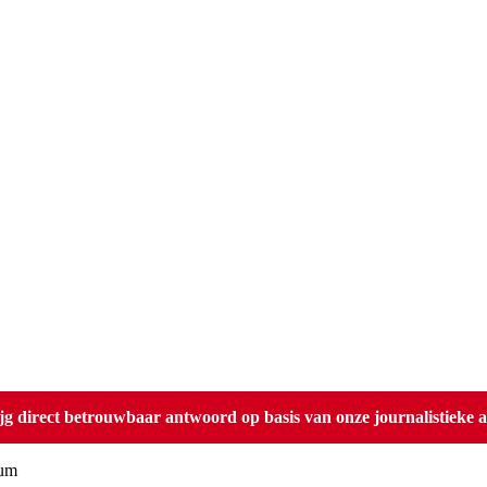
direct betrouwbaar antwoord op basis van onze journalistieke ar
ium