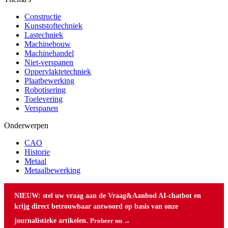
Constructie
Kunststoftechniek
Lastechniek
Machinebouw
Machinehandel
Niet-verspanen
Oppervlaktetechniek
Plaatbewerking
Robotisering
Toelevering
Verspanen
Onderwerpen
CAO
Historie
Metaal
Metaalbewerking
NIEUW: stel uw vraag aan de Vraag&Aanbod AI-chatbot en
krijg direct betrouwbaar antwoord op basis van onze
journalistieke artikelen.
Probeer nu →