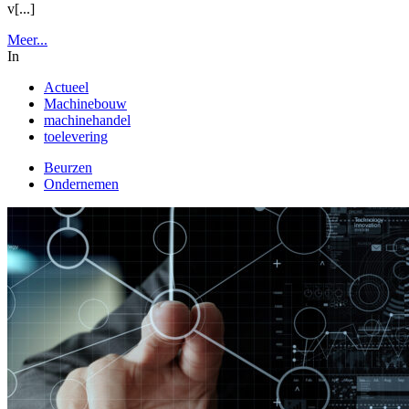
v[...]
Meer...
In
Actueel
Machinebouw
machinehandel
toelevering
Beurzen
Ondernemen