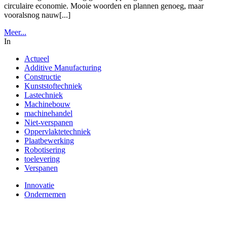
circulaire economie. Mooie woorden en plannen genoeg, maar
vooralsnog nauw[...]
Meer...
In
Actueel
Additive Manufacturing
Constructie
Kunststoftechniek
Lastechniek
Machinebouw
machinehandel
Niet-verspanen
Oppervlaktetechniek
Plaatbewerking
Robotisering
toelevering
Verspanen
Innovatie
Ondernemen