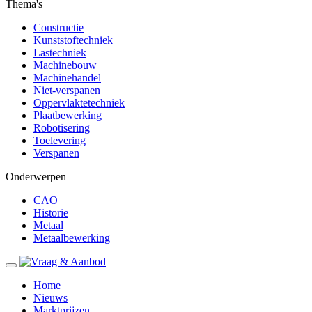
Thema's
Constructie
Kunststoftechniek
Lastechniek
Machinebouw
Machinehandel
Niet-verspanen
Oppervlaktetechniek
Plaatbewerking
Robotisering
Toelevering
Verspanen
Onderwerpen
CAO
Historie
Metaal
Metaalbewerking
Home
Nieuws
Marktprijzen