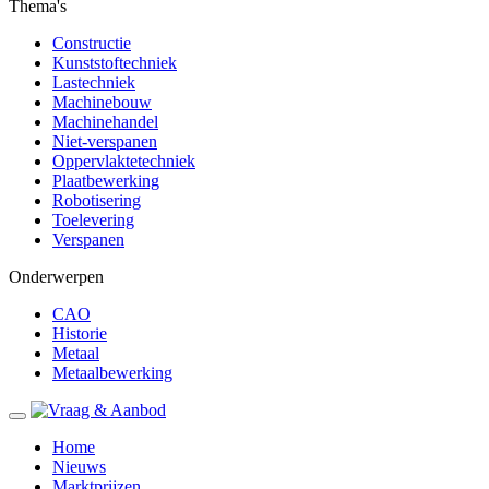
Thema's
Constructie
Kunststoftechniek
Lastechniek
Machinebouw
Machinehandel
Niet-verspanen
Oppervlaktetechniek
Plaatbewerking
Robotisering
Toelevering
Verspanen
Onderwerpen
CAO
Historie
Metaal
Metaalbewerking
Home
Nieuws
Marktprijzen