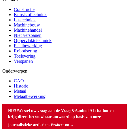
Constructie
Kunststoftechniek
Lastechniek
Machinebouw
Machinehandel
Niet-verspanen
Oppervlaktetechniek
Plaatbewerking
Robotisering
Toelevering
Verspanen
Onderwerpen
CAO
Historie
Metaal
Metaalbewerking
NIEUW: stel uw vraag aan de Vraag&Aanbod AI-chatbot en
krijg direct betrouwbaar antwoord op basis van onze
journalistieke artikelen.
Probeer nu →