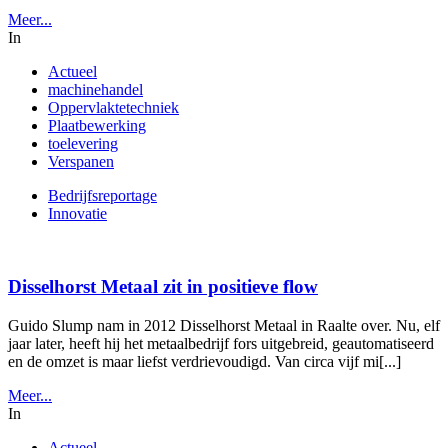
Meer...
In
Actueel
machinehandel
Oppervlaktetechniek
Plaatbewerking
toelevering
Verspanen
Bedrijfsreportage
Innovatie
Disselhorst Metaal zit in positieve flow
Guido Slump nam in 2012 Disselhorst Metaal in Raalte over. Nu, elf
jaar later, heeft hij het metaalbedrijf fors uitgebreid, geautomatiseerd
en de omzet is maar liefst verdrievoudigd. Van circa vijf mi[...]
Meer...
In
Actueel