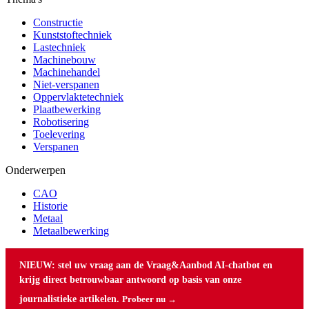
Constructie
Kunststoftechniek
Lastechniek
Machinebouw
Machinehandel
Niet-verspanen
Oppervlaktetechniek
Plaatbewerking
Robotisering
Toelevering
Verspanen
Onderwerpen
CAO
Historie
Metaal
Metaalbewerking
NIEUW: stel uw vraag aan de Vraag&Aanbod AI-chatbot en
krijg direct betrouwbaar antwoord op basis van onze
journalistieke artikelen.
Probeer nu →