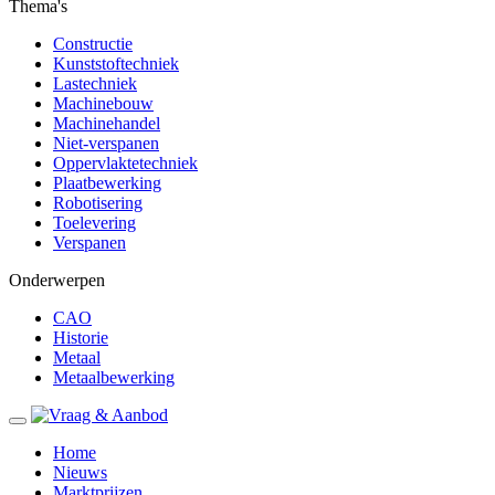
Thema's
Constructie
Kunststoftechniek
Lastechniek
Machinebouw
Machinehandel
Niet-verspanen
Oppervlaktetechniek
Plaatbewerking
Robotisering
Toelevering
Verspanen
Onderwerpen
CAO
Historie
Metaal
Metaalbewerking
Home
Nieuws
Marktprijzen