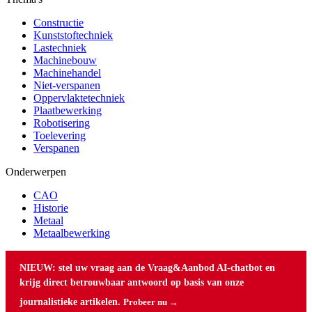
Constructie
Kunststoftechniek
Lastechniek
Machinebouw
Machinehandel
Niet-verspanen
Oppervlaktetechniek
Plaatbewerking
Robotisering
Toelevering
Verspanen
Onderwerpen
CAO
Historie
Metaal
Metaalbewerking
NIEUW: stel uw vraag aan de Vraag&Aanbod AI-chatbot en
krijg direct betrouwbaar antwoord op basis van onze
journalistieke artikelen.
Probeer nu →