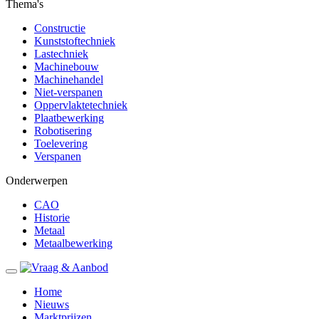
Thema's
Constructie
Kunststoftechniek
Lastechniek
Machinebouw
Machinehandel
Niet-verspanen
Oppervlaktetechniek
Plaatbewerking
Robotisering
Toelevering
Verspanen
Onderwerpen
CAO
Historie
Metaal
Metaalbewerking
Home
Nieuws
Marktprijzen