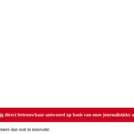
direct betrouwbaar antwoord op basis van onze journalistieke ar
eer dan ooit in innovatie