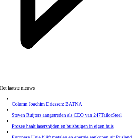
Het laatste nieuws
Column Joachim Driessen: BATNA
Steven Ruijters aangetreden als CEO van 247TailorSteel
Prozee haalt lasersnijden en buisbuigen in eigen huis
Europese Unie blijft metalen en energie aankopen uit Rusland