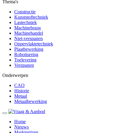
Thema's
Constructie
Kunststoftechniek
Lastechniek
Machinebouw
Machinehandel
Niet-verspanen
Oppervlaktetechniek
Plaatbewerking
Robotisering
Toelevering
Verspanen
Onderwerpen
CAO
Historie
Metaal
Metaalbewerking
Home
Nieuws
Marktprijzen