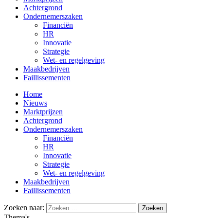
Achtergrond
Ondernemerszaken
Financiën
HR
Innovatie
Strategie
Wet- en regelgeving
Maakbedrijven
Faillissementen
Home
Nieuws
Marktprijzen
Achtergrond
Ondernemerszaken
Financiën
HR
Innovatie
Strategie
Wet- en regelgeving
Maakbedrijven
Faillissementen
Zoeken naar:
Thema's