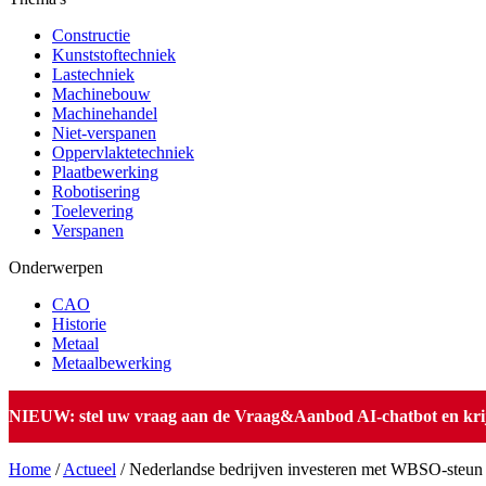
Constructie
Kunststoftechniek
Lastechniek
Machinebouw
Machinehandel
Niet-verspanen
Oppervlaktetechniek
Plaatbewerking
Robotisering
Toelevering
Verspanen
Onderwerpen
CAO
Historie
Metaal
Metaalbewerking
NIEUW: stel uw vraag aan de Vraag&Aanbod AI-chatbot en krijg 
Home
/
Actueel
/
Nederlandse bedrijven investeren met WBSO-steun m