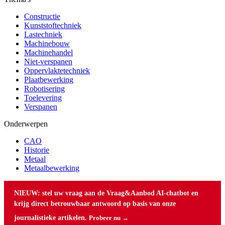
Constructie
Kunststoftechniek
Lastechniek
Machinebouw
Machinehandel
Niet-verspanen
Oppervlaktetechniek
Plaatbewerking
Robotisering
Toelevering
Verspanen
Onderwerpen
CAO
Historie
Metaal
Metaalbewerking
NIEUW: stel uw vraag aan de Vraag&Aanbod AI-chatbot en
krijg direct betrouwbaar antwoord op basis van onze
journalistieke artikelen.
Probeer nu →