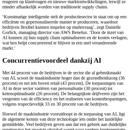
reageren op klantvragen en nieuwe marktontwikkelingen, terwijl ze
minder afhankelijk worden van traditionele supply chains.
‘Kunstmatige intelligentie stelt de productiesector in staat om op een
efficiënte en gepersonaliseerde manier te produceren, waardoor
bedrijven flexibel kunnen inspelen op marktvraag’, zegt Danielle
Gorlick, managing director van AWS Benelux. ‘Door de inzet van
AI kunnen zij hun supply chain optimaliseren en de kosten verlagen,
wat hen helpt concurrerend te blijven in een snel veranderende
markt.’
Concurrentievoordeel dankzij AI
Met 44 procent van de bedrijven in de sector die al gebruikmaakt
van AI, scoort de maakindustrie hoger dan de gezondheidszorg (36
procent) en net iets boven retail (43 procent). De toepassingen van
AI in deze sector variëren van personalisatie (30 procent) tot
ketenoptimalisatie (26 procent). De belangrijkste drijfveren zijn het
vergroten van de efficiency en het realiseren van kostenbesparingen,
volgens respectievelijk 33 en 30 procent van de bedrijven.
Hoewel de maakindustrie vooruitloopt in de toepassing van AI, ligt
de algemene kennis van deze technologie iets onder het landelijke
gemiddelde. Veel bedrijven geven aan dat een gebrek aan duidelijke
regelgeving het grootste obstakel vormt voor verdere implementatie.