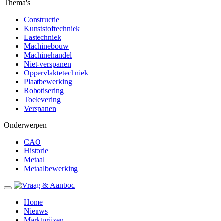
Thema's
Constructie
Kunststoftechniek
Lastechniek
Machinebouw
Machinehandel
Niet-verspanen
Oppervlaktetechniek
Plaatbewerking
Robotisering
Toelevering
Verspanen
Onderwerpen
CAO
Historie
Metaal
Metaalbewerking
Home
Nieuws
Marktprijzen