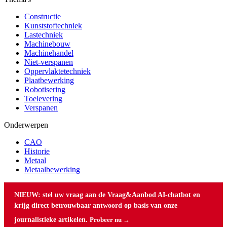
Constructie
Kunststoftechniek
Lastechniek
Machinebouw
Machinehandel
Niet-verspanen
Oppervlaktetechniek
Plaatbewerking
Robotisering
Toelevering
Verspanen
Onderwerpen
CAO
Historie
Metaal
Metaalbewerking
NIEUW: stel uw vraag aan de Vraag&Aanbod AI-chatbot en
krijg direct betrouwbaar antwoord op basis van onze
journalistieke artikelen.
Probeer nu →