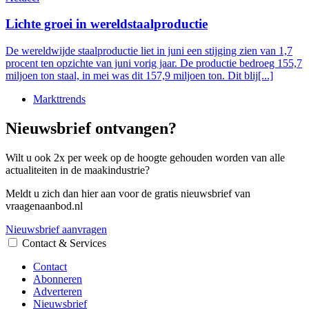
Lichte groei in wereldstaalproductie
De wereldwijde staalproductie liet in juni een stijging zien van 1,7
procent ten opzichte van juni vorig jaar. De productie bedroeg 155,7
miljoen ton staal, in mei was dit 157,9 miljoen ton. Dit blij[...]
Markttrends
Nieuwsbrief ontvangen?
Wilt u ook 2x per week op de hoogte gehouden worden van alle
actualiteiten in de maakindustrie?
Meldt u zich dan hier aan voor de gratis nieuwsbrief van
vraagenaanbod.nl
Nieuwsbrief aanvragen
Contact & Services
Contact
Abonneren
Adverteren
Nieuwsbrief