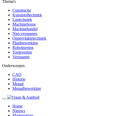
Thema's
Constructie
Kunststoftechniek
Lastechniek
Machinebouw
Machinehandel
Niet-verspanen
Oppervlaktetechniek
Plaatbewerking
Robotisering
Toelevering
Verspanen
Onderwerpen
CAO
Historie
Metaal
Metaalbewerking
Home
Nieuws
Marktprijzen