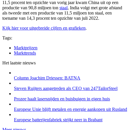
11,5 procent ten opzichte van vorig jaar kwam China uit op een
productie van 90,8 miljoen ton
staal
, India volgt met grote afstand
als tweede met een productie van 11,5 miljoen ton staal, een
toename van 14,3 procent ten opzichte van juli 2022.
Kijk hier voor uitgebreide cijfers en grafieken
.
Tags:
Marktprijzen
Markttrends
Het laatste nieuws
Column Joachim Driessen: BATNA
Steven Ruijters aangetreden als CEO van 247TailorSteel
Prozee haalt lasersnijden en buisbuigen in eigen huis
Europese Unie blijft metalen en energie aankopen uit Rusland
Europese batterijenfabriek strijkt neer in Brabant
Meer nieuws