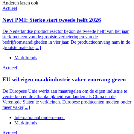
Anderen lazen ook
Actueel
Nevi PMI: Sterke start tweede helft 2026
De Nederlandse productiesector begon de tweede helft van het jaar
sterk met een van de grootste verbeteringen van de
bedrijfsomstandigheden in vier jaar. De productieomvang nam in de
grootste mate toe[...]
Markttrends
Actueel
EU wil eigen maakindustrie vaker voorrang geven
De Europese Unie werkt aan maatregelen om de eigen industrie te
versterken en de afhankelijkheid van landen als China en de
Verenigde Staten te verkleinen. Europese producenten moeten onder
meer vaker[...]
Internationaal ondernemen
Markttrends
Actueel