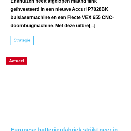
Enkhuizen heeft afgelopen maand flink
geïnvesteerd in een nieuwe Accurl P7028BK
buislasermachine en een Flecte VEX 655 CNC-
doornbuigmachine. Met deze uitbre[...]
Strategie
Actueel
Europese batterijenfabriek strijkt neer in