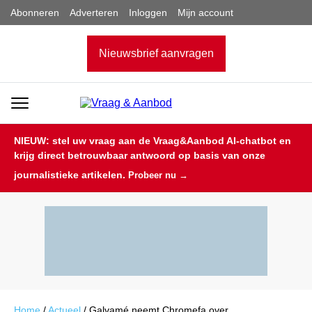
Abonneren
Adverteren
Inloggen
Mijn account
Nieuwsbrief aanvragen
NIEUW: stel uw vraag aan de Vraag&Aanbod AI-chatbot en
krijg direct betrouwbaar antwoord op basis van onze
journalistieke artikelen.
Probeer nu →
Home
/
Actueel
/
Galvamé neemt Chromefa over