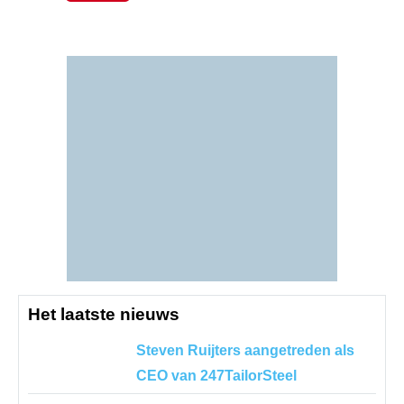
Het laatste nieuws
Steven Ruijters aangetreden als
CEO van 247TailorSteel