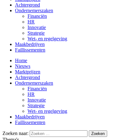
Achtergrond
Ondernemerszaken
Financiën
HR
Innovatie
Strategie
Wet- en regelgeving
Maakbedrijven
Faillissementen
Home
Nieuws
Marktprijzen
Achtergrond
Ondernemerszaken
Financiën
HR
Innovatie
Strategie
Wet- en regelgeving
Maakbedrijven
Faillissementen
Zoeken naar:
Thema's