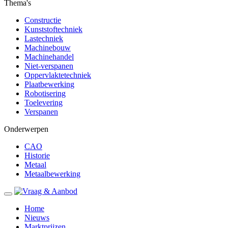
Thema's
Constructie
Kunststoftechniek
Lastechniek
Machinebouw
Machinehandel
Niet-verspanen
Oppervlaktetechniek
Plaatbewerking
Robotisering
Toelevering
Verspanen
Onderwerpen
CAO
Historie
Metaal
Metaalbewerking
Home
Nieuws
Marktprijzen