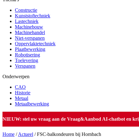
Constructie
Kunststoftechniek
Lastechniek
Machinebouw
Machinehandel
Niet-verspanen
Oppervlaktetechniek
Plaatbewerking
Robotisering
Toelevering
Verspanen
Onderwerpen
CAO
Historie
Metaal
Metaalbewerking
NIEUW: stel uw vraag aan de Vraag&Aanbod AI-chatbot en krijg 
Home
/
Actueel
/
FSC-balkondeuren bij Hornbach