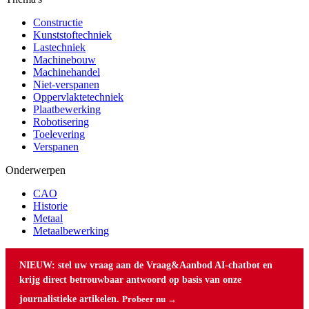
Constructie
Kunststoftechniek
Lastechniek
Machinebouw
Machinehandel
Niet-verspanen
Oppervlaktetechniek
Plaatbewerking
Robotisering
Toelevering
Verspanen
Onderwerpen
CAO
Historie
Metaal
Metaalbewerking
NIEUW: stel uw vraag aan de Vraag&Aanbod AI-chatbot en
krijg direct betrouwbaar antwoord op basis van onze
journalistieke artikelen.
Probeer nu →