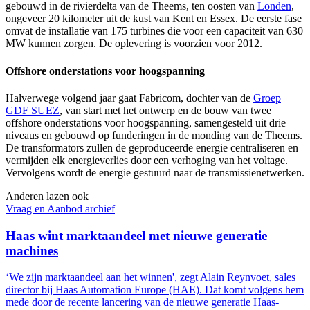
gebouwd in de rivierdelta van de Theems, ten oosten van
Londen
,
ongeveer 20 kilometer uit de kust van Kent en Essex. De eerste fase
omvat de installatie van 175 turbines die voor een capaciteit van 630
MW kunnen zorgen. De oplevering is voorzien voor 2012.
Offshore onderstations voor hoogspanning
Halverwege volgend jaar gaat Fabricom, dochter van de
Groep
GDF SUEZ
, van start met het ontwerp en de bouw van twee
offshore onderstations voor hoogspanning, samengesteld uit drie
niveaus en gebouwd op funderingen in de monding van de Theems.
De transformators zullen de geproduceerde energie centraliseren en
vermijden elk energieverlies door een verhoging van het voltage.
Vervolgens wordt de energie gestuurd naar de transmissienetwerken.
Anderen lazen ook
Vraag en Aanbod archief
Haas wint marktaandeel met nieuwe generatie
machines
‘We zijn marktaandeel aan het winnen', zegt Alain Reynvoet, sales
director bij Haas Automation Europe (HAE). Dat komt volgens hem
mede door de recente lancering van de nieuwe generatie Haas-