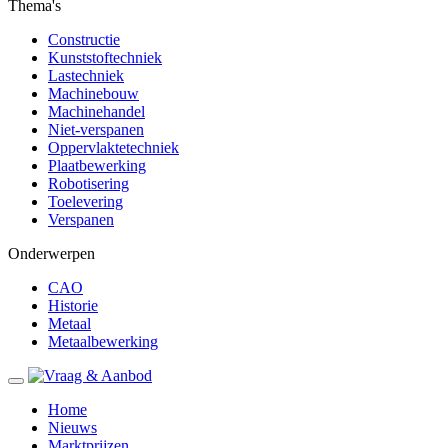
Thema's
Constructie
Kunststoftechniek
Lastechniek
Machinebouw
Machinehandel
Niet-verspanen
Oppervlaktetechniek
Plaatbewerking
Robotisering
Toelevering
Verspanen
Onderwerpen
CAO
Historie
Metaal
Metaalbewerking
Home
Nieuws
Marktprijzen