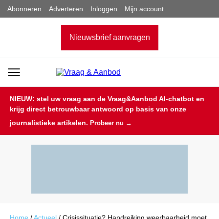
Abonneren
Adverteren
Inloggen
Mijn account
Nieuwsbrief aanvragen
NIEUW: stel uw vraag aan de Vraag&Aanbod AI-chatbot en
krijg direct betrouwbaar antwoord op basis van onze
journalistieke artikelen.
Probeer nu →
Home
/
Actueel
/
Crisissituatie? Handreiking weerbaarheid moet