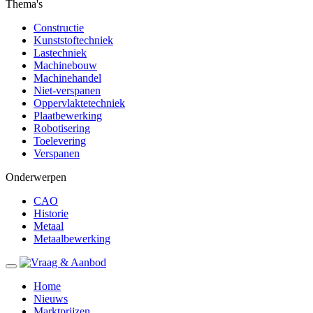
Thema's
Constructie
Kunststoftechniek
Lastechniek
Machinebouw
Machinehandel
Niet-verspanen
Oppervlaktetechniek
Plaatbewerking
Robotisering
Toelevering
Verspanen
Onderwerpen
CAO
Historie
Metaal
Metaalbewerking
Home
Nieuws
Marktprijzen