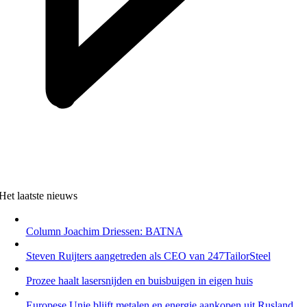
Het laatste nieuws
Column Joachim Driessen: BATNA
Steven Ruijters aangetreden als CEO van 247TailorSteel
Prozee haalt lasersnijden en buisbuigen in eigen huis
Europese Unie blijft metalen en energie aankopen uit Rusland