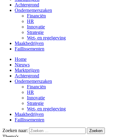
Achtergrond
Ondernemerszaken
Financiën
HR
Innovatie
Strategie
Wet- en regelgeving
Maakbedrijven
Faillissementen
Home
Nieuws
Marktprijzen
Achtergrond
Ondernemerszaken
Financiën
HR
Innovatie
Strategie
Wet- en regelgeving
Maakbedrijven
Faillissementen
Zoeken naar:
Thema's