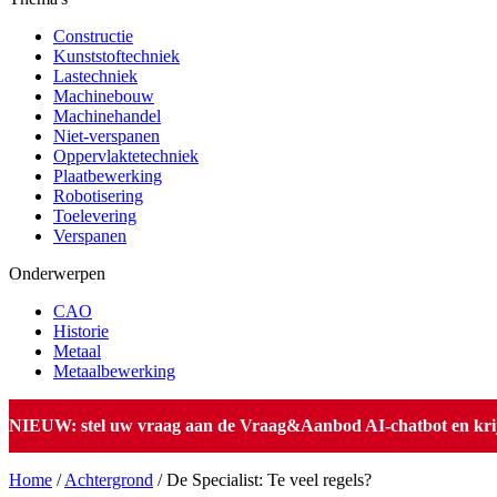
Constructie
Kunststoftechniek
Lastechniek
Machinebouw
Machinehandel
Niet-verspanen
Oppervlaktetechniek
Plaatbewerking
Robotisering
Toelevering
Verspanen
Onderwerpen
CAO
Historie
Metaal
Metaalbewerking
NIEUW: stel uw vraag aan de Vraag&Aanbod AI-chatbot en krijg 
Home
/
Achtergrond
/
De Specialist: Te veel regels?