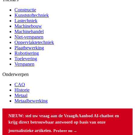
Constructie
Kunststoftechniek
Lastechniek
Machinebouw
Machinehandel
Niet-verspanen
Oppervlaktetechniek
Plaatbewerking
Robotisering
Toelevering
Verspanen
Onderwerpen
CAO
Historie
Metaal
Metaalbewerking
NIEUW: stel uw vraag aan de Vraag&Aanbod AI-chatbot en
krijg direct betrouwbaar antwoord op basis van onze
journalistieke artikelen.
Probeer nu →