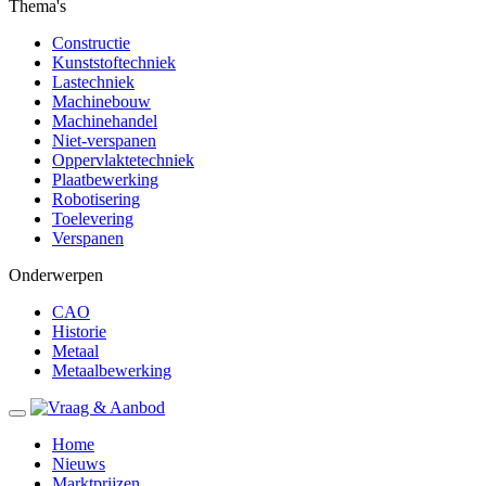
Thema's
Constructie
Kunststoftechniek
Lastechniek
Machinebouw
Machinehandel
Niet-verspanen
Oppervlaktetechniek
Plaatbewerking
Robotisering
Toelevering
Verspanen
Onderwerpen
CAO
Historie
Metaal
Metaalbewerking
Home
Nieuws
Marktprijzen