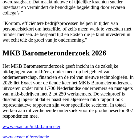
overdraagbaar. Dat maakt nieuwe of tijdelijke krachten sneller
inzetbaar en vermindert de benodigde begeleiding door ervaren
collega’s.”
“Kortom, efficiëntere bedrijfsprocessen helpen in tijden van
personeelstekort om hetzelfde, of zelfs meer, werk te verzetten met
minder mensen. Je bespaart tijd en kosten die je kunt investeren in
wat écht telt: de groei van je onderneming.”
MKB Barometeronderzoek 2026
Het MKB Barometeronderzoek geeft inzicht in de zakelijke
uitdagingen van mkb’ers, onder meer op het gebied van
ondernemerschap, financiën en de rol van nieuwe technologieën. In
2026 liet Exact voor de tiende keer het MKB Barometeronderzoek
uitvoeren onder ruim 1.700 Nederlandse ondernemers en managers
van mkb-bedrijven met 2 tot 250 werknemers. De steekproef is
dusdanig ingericht dat er naast een algemeen mkb-rapport ook
representatieve rapporten zijn voor specifieke sectoren. In totaal
werken aan dit verdiepende onderzoek voor de productiesector 307
respondenten mee.
www.exact.nl/mkb-barometer
www.exact.nl/productie