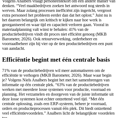
Volgens Analbers vraagt personeelstekort om een andere manier van
denken. “Veel maakbedrijven zoeken het antwoord nog steeds in
werven. Maar zolang processen inefficiënt zijn ingericht, vergroot
extra personeel het probleem eerder dan dat het oplost.” Juist nu is
het daarom belangrijk om kritisch te kijken naar hoe werk is
georganiseerd en waar tijd en capaciteit verloren gaan. Vooral in
materiaalplanning valt winst te behalen: 41% van de
productiebedrijven vindt dit proces niet efficiënt genoeg (MKB
Barometer, 2026). Ook retourverwerking, orderbeheer en
voorraadbeheer zijn bij vier op de tien productiebedrijven een punt
van aandacht.
Efficiëntie begint met één centrale basis
71% van de productiebedrijven wil meer automatiseren om de
efficiëntie te verhogen (MKB Barometer, 2026). Maar waar begin
je? Volgens Niels Analbers begint het met het samenbrengen van
informatie op één centrale plek. “63% van de productiebedrijven
werken met meerdere losse systemen voor productie, voorraad en
planning. Het verzamelen en doorgeven van de juiste informatie uit
deze losse systemen kost echter ontzettend veel tijd. “Met één
centrale oplossing, zoals een ERP-systeem, beheer je voorraad,
orders en productieprocessen vanuit één plek. Dit biedt ontzettend
veel efficiëntievoordelen.” Analbers licht de belangrijkste voordelen
toe.