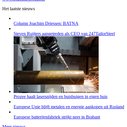
Het laatste nieuws
Column Joachim Driessen: BATNA
Steven Ruijters aangetreden als CEO van 247TailorSteel
Prozee haalt lasersnijden en buisbuigen in eigen huis
Europese Unie blijft metalen en energie aankopen uit Rusland
Europese batterijenfabriek strijkt neer in Brabant
Meer nieuws