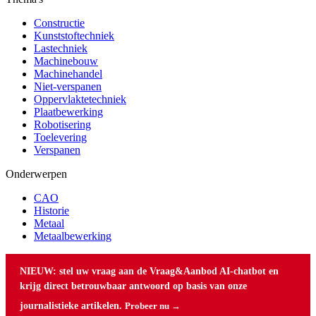
Constructie
Kunststoftechniek
Lastechniek
Machinebouw
Machinehandel
Niet-verspanen
Oppervlaktetechniek
Plaatbewerking
Robotisering
Toelevering
Verspanen
Onderwerpen
CAO
Historie
Metaal
Metaalbewerking
NIEUW: stel uw vraag aan de Vraag&Aanbod AI-chatbot en
krijg direct betrouwbaar antwoord op basis van onze
journalistieke artikelen.
Probeer nu →