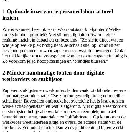
1 Optimale inzet van je personeel door actueel
inzicht
Wie is wanneer beschikbaar? Waar ontstaan knelpunten? Welke
orders hebben prioriteit? Met slimme digitale software heb je
realtime inzicht in capaciteit en bezetting. “Zo zie je direct wat en
wie je op welke plek nodig hebt. Je schaalt snel op- of af en zet
bestaand personeel in waar zij de meeste waarde toevoegen. Ook is
het makkelijker om te voorspellen wanneer extra capaciteit nodig is.
Zo voorkom je ad-hocoplossingen en ‘brandjes blussen.”
2 Minder handmatige fouten door digitale
werkorders en stuklijsten
Papieren stuklijsten en werkorders leiden vaak tot dubbele invoer en
handmatige administratie. “Ze zijn foutgevoelig, traag en moeilijk
schaalbaar. Bovendien ontbreekt het overzicht: het is lastig te zien
welke acties openstaan en wat is afgerond. Met digitale werkorders
en stuklijsten heb je alle werkinstructies op één plek, inclusief
bewerkingen, uren, materialen en halffabricaten. Op kantoor en de
werkvloer weet iedereen altijd en overal de actuele status van de
productie. Verandert er iets? Dan werk je dit centraal bij en werkt