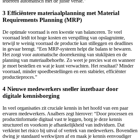
iedereen automatisch met de juiste versie.”
3 Efficiëntere materiaalplanning met Material
Requirements Planning (MRP)
De optimale voorraad is een kwestie van balanceren. Te veel
voorraad leidt tot hoge kosten en verspilling van opslagruimte,
terwijl te weinig voorraad de productie kan stilleggen en deadlines
in gevaar brengt. “Een MRP-systeem helpt die balans te bewaren.
Het zorgt voor automatische doorrekening van stuklijsten en de
planning van materiaalbehoefte. Zo weet je precies wat en wanneer
je moet bestellen en wat je kunt verwachten. Het resultaat? Minder
voorraad, minder spoedbestellingen en een stabieler, efficiënter
productieproces.”
4 Nieuwe medewerkers sneller inzetbaar door
digitale kennisborging
In veel organisaties zit cruciale kennis in het hoofd van een paar
ervaren medewerkers. Analbers zegt hierover: “Door processen en
productinformatie digitaal vast te leggen, borg je deze kennis
structureel en voorkom je afhankelijkheid van individuen. Dat
verkleint het risico bij uitval of vertrek van medewerkers. Bovendien
dwing je standaard werkwijzen af en maak je kennis eenvoudiger