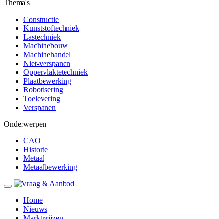
Thema's
Constructie
Kunststoftechniek
Lastechniek
Machinebouw
Machinehandel
Niet-verspanen
Oppervlaktetechniek
Plaatbewerking
Robotisering
Toelevering
Verspanen
Onderwerpen
CAO
Historie
Metaal
Metaalbewerking
Home
Nieuws
Marktprijzen