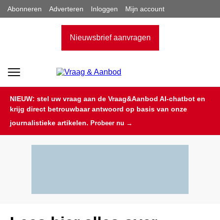
Abonneren
Adverteren
Inloggen
Mijn account
Nieuwsbrief aanvragen
NIEUW: stel uw vraag aan de Vraag&Aanbod AI-chatbot en
krijg direct betrouwbaar antwoord op basis van onze
journalistieke artikelen.
Probeer nu →