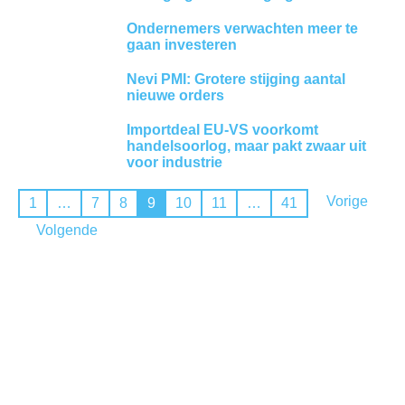
Ondernemers verwachten meer te
gaan investeren
Nevi PMI: Grotere stijging aantal
nieuwe orders
Importdeal EU-VS voorkomt
handelsoorlog, maar pakt zwaar uit
voor industrie
Vorige
1
…
7
8
9
10
11
…
41
Volgende