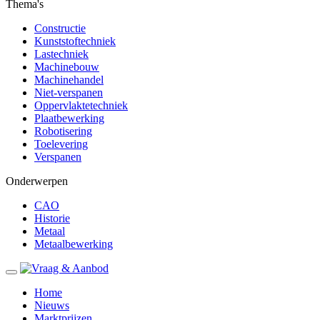
Thema's
Constructie
Kunststoftechniek
Lastechniek
Machinebouw
Machinehandel
Niet-verspanen
Oppervlaktetechniek
Plaatbewerking
Robotisering
Toelevering
Verspanen
Onderwerpen
CAO
Historie
Metaal
Metaalbewerking
Home
Nieuws
Marktprijzen