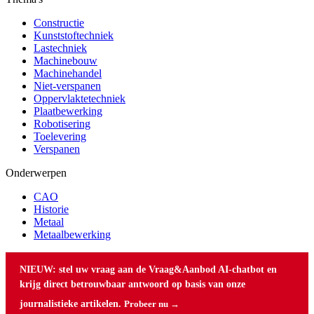
Constructie
Kunststoftechniek
Lastechniek
Machinebouw
Machinehandel
Niet-verspanen
Oppervlaktetechniek
Plaatbewerking
Robotisering
Toelevering
Verspanen
Onderwerpen
CAO
Historie
Metaal
Metaalbewerking
NIEUW: stel uw vraag aan de Vraag&Aanbod AI-chatbot en
krijg direct betrouwbaar antwoord op basis van onze
journalistieke artikelen.
Probeer nu →