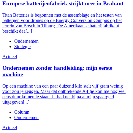
Europese batterijenfabriek strijkt neer in Brabant
Titan Batteries is begonnen met de assemblage en het testen van
batterijen voor drones op de Energy Conversion Campus op het
terrein van Bosch in Tilburg. De Amerikaanse batterijfabrikant
beschikt daa[...]
Ondernemen
Strategie
Actueel
Ondernemen zonder handleiding: mijn eerste
machine
Op een machine van een paar duizend kilo stelt vijf gram weinig
voor zou je zeggen. Maar dat ontbrekende A4’tje kon me nog wel
eens duur komen te staan. Ik had net bijna al mijn spaargeld
uitgegeven[...]
Column
Ondernemen
Actueel