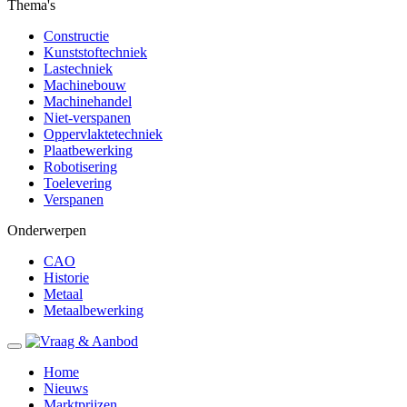
Thema's
Constructie
Kunststoftechniek
Lastechniek
Machinebouw
Machinehandel
Niet-verspanen
Oppervlaktetechniek
Plaatbewerking
Robotisering
Toelevering
Verspanen
Onderwerpen
CAO
Historie
Metaal
Metaalbewerking
Home
Nieuws
Marktprijzen