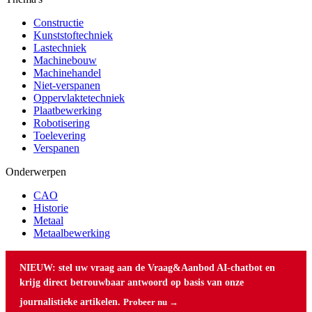
Constructie
Kunststoftechniek
Lastechniek
Machinebouw
Machinehandel
Niet-verspanen
Oppervlaktetechniek
Plaatbewerking
Robotisering
Toelevering
Verspanen
Onderwerpen
CAO
Historie
Metaal
Metaalbewerking
NIEUW: stel uw vraag aan de Vraag&Aanbod AI-chatbot en
krijg direct betrouwbaar antwoord op basis van onze
journalistieke artikelen.
Probeer nu →