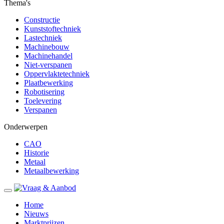
Thema's
Constructie
Kunststoftechniek
Lastechniek
Machinebouw
Machinehandel
Niet-verspanen
Oppervlaktetechniek
Plaatbewerking
Robotisering
Toelevering
Verspanen
Onderwerpen
CAO
Historie
Metaal
Metaalbewerking
Home
Nieuws
Marktprijzen