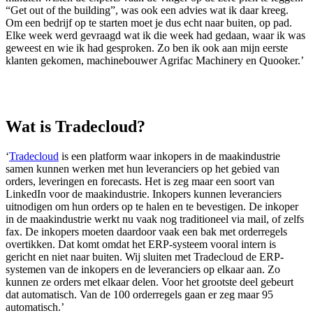
“Get out of the building”, was ook een advies wat ik daar kreeg.
Om een bedrijf op te starten moet je dus echt naar buiten, op pad.
Elke week werd gevraagd wat ik die week had gedaan, waar ik was
geweest en wie ik had gesproken. Zo ben ik ook aan mijn eerste
klanten gekomen, machinebouwer Agrifac Machinery en Quooker.’
Wat is Tradecloud?
‘
Tradecloud
is een platform waar inkopers in de maakindustrie
samen kunnen werken met hun leveranciers op het gebied van
orders, leveringen en forecasts. Het is zeg maar een soort van
LinkedIn voor de maakindustrie. Inkopers kunnen leveranciers
uitnodigen om hun orders op te halen en te bevestigen. De inkoper
in de maakindustrie werkt nu vaak nog traditioneel via mail, of zelfs
fax. De inkopers moeten daardoor vaak een bak met orderregels
overtikken. Dat komt omdat het ERP-systeem vooral intern is
gericht en niet naar buiten. Wij sluiten met Tradecloud de ERP-
systemen van de inkopers en de leveranciers op elkaar aan. Zo
kunnen ze orders met elkaar delen. Voor het grootste deel gebeurt
dat automatisch. Van de 100 orderregels gaan er zeg maar 95
automatisch.’