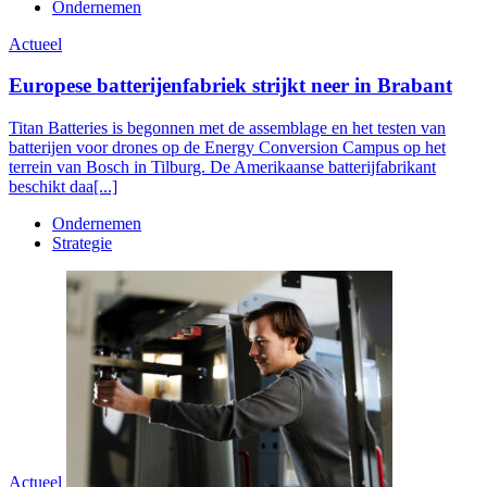
Ondernemen
Actueel
Europese batterijenfabriek strijkt neer in Brabant
Titan Batteries is begonnen met de assemblage en het testen van
batterijen voor drones op de Energy Conversion Campus op het
terrein van Bosch in Tilburg. De Amerikaanse batterijfabrikant
beschikt daa[...]
Ondernemen
Strategie
Actueel