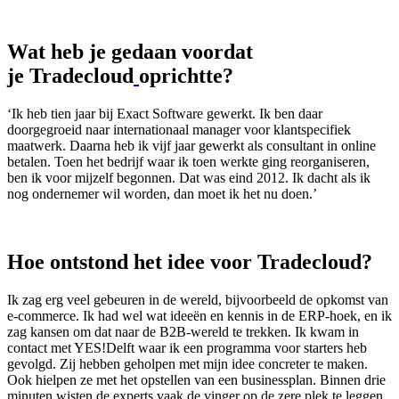
Wat heb je gedaan voordat
je Tradecloud
oprichtte?
‘Ik heb tien jaar bij Exact Software gewerkt. Ik ben daar
doorgegroeid naar internationaal manager voor klantspecifiek
maatwerk. Daarna heb ik vijf jaar gewerkt als consultant in online
betalen. Toen het bedrijf waar ik toen werkte ging reorganiseren,
ben ik voor mijzelf begonnen. Dat was eind 2012. Ik dacht als ik
nog ondernemer wil worden, dan moet ik het nu doen.’
Hoe ontstond het idee voor Tradecloud?
Ik zag erg veel gebeuren in de wereld, bijvoorbeeld de opkomst van
e-commerce. Ik had wel wat ideeën en kennis in de ERP-hoek, en ik
zag kansen om dat naar de B2B-wereld te trekken. Ik kwam in
contact met YES!Delft waar ik een programma voor starters heb
gevolgd. Zij hebben geholpen met mijn idee concreter te maken.
Ook hielpen ze met het opstellen van een businessplan. Binnen drie
minuten wisten de experts vaak de vinger op de zere plek te leggen.