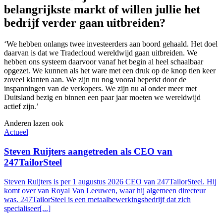
belangrijkste markt of willen jullie het
bedrijf verder gaan uitbreiden?
‘We hebben onlangs twee investeerders aan boord gehaald. Het doel
daarvan is dat we Tradecloud wereldwijd gaan uitbreiden. We
hebben ons systeem daarvoor vanaf het begin al heel schaalbaar
opgezet. We kunnen als het ware met een druk op de knop tien keer
zoveel klanten aan. We zijn nu nog vooral beperkt door de
inspanningen van de verkopers. We zijn nu al onder meer met
Duitsland bezig en binnen een paar jaar moeten we wereldwijd
actief zijn.’
Anderen lazen ook
Actueel
Steven Ruijters aangetreden als CEO van
247TailorSteel
Steven Ruijters is per 1 augustus 2026 CEO van 247TailorSteel. Hij
komt over van Royal Van Leeuwen, waar hij algemeen directeur
was. 247TailorSteel is een metaalbewerkingsbedrijf dat zich
specialiseer[...]