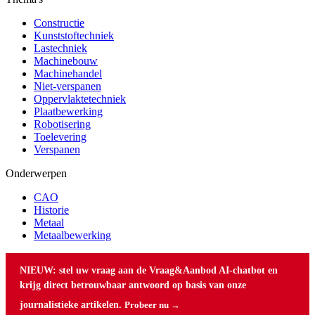
Constructie
Kunststoftechniek
Lastechniek
Machinebouw
Machinehandel
Niet-verspanen
Oppervlaktetechniek
Plaatbewerking
Robotisering
Toelevering
Verspanen
Onderwerpen
CAO
Historie
Metaal
Metaalbewerking
NIEUW: stel uw vraag aan de Vraag&Aanbod AI-chatbot en
krijg direct betrouwbaar antwoord op basis van onze
journalistieke artikelen.
Probeer nu →